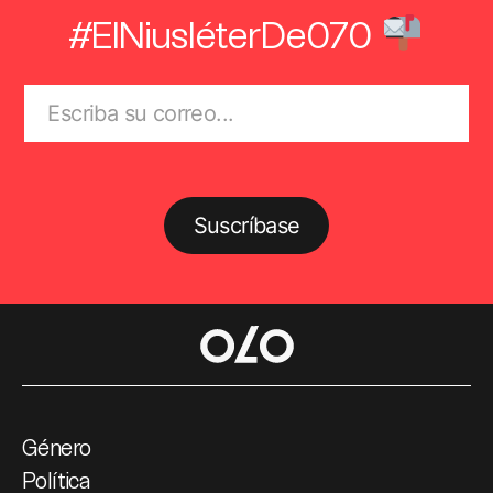
#ElNiusléterDe070
Suscríbase
Género
Política