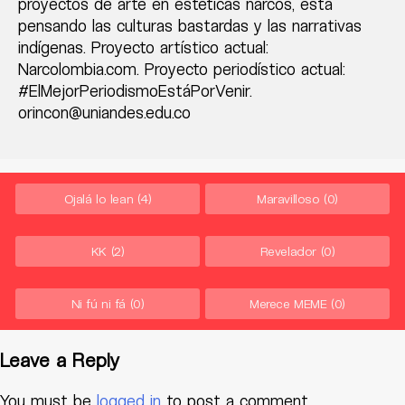
proyectos de arte en estéticas narcos, está
pensando las culturas bastardas y las narrativas
indígenas. Proyecto artístico actual:
Narcolombia.com. Proyecto periodístico actual:
#ElMejorPeriodismoEstáPorVenir.
orincon@uniandes.edu.co
Ojalá lo lean
(4)
Maravilloso
(0)
KK
(2)
Revelador
(0)
Ni fú ni fá
(0)
Merece MEME
(0)
Leave a Reply
You must be
logged in
to post a comment.