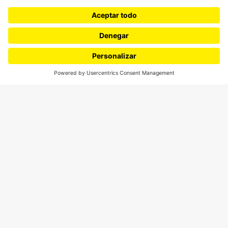
¿Quieres escribir en 070?
CONTÁCTANOS
cerosetenta@uniandes.edu.co
BOGOTÁ, COLOMBIA
NEWSLETTER
Suscríbase