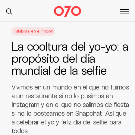
S
Palabras en el rincón
k
i
La cooltura del yo-yo: a
p
t
propósito del día
o
mundial de la selfie
c
o
n
Vivimos en un mundo en el que no fuimos
t
a un restaurante si no lo pusimos en
e
Instagram y en el que no salimos de fiesta
n
t
si no lo posteamos en Snapchat. Así que
a celebrar el yo y feliz día del selfie para
todos.