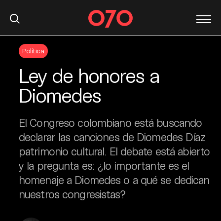
S
Política
k
i
Ley de honores a
p
t
Diomedes
o
c
El Congreso colombiano está buscando
o
n
declarar las canciones de Diomedes Díaz
t
patrimonio cultural. El debate está abierto
e
y la pregunta es: ¿lo importante es el
n
homenaje a Diomedes o a qué se dedican
t
nuestros congresistas?