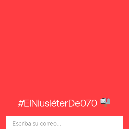
#ElNiusléterDe070