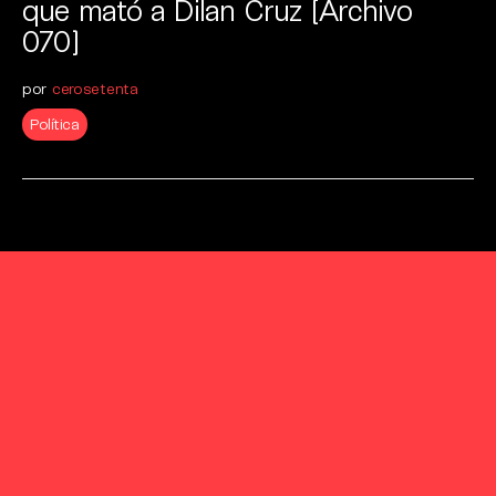
que mató a Dilan Cruz [Archivo
070]
por
cerosetenta
Política