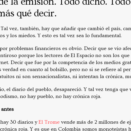
 de la emisión. Todo dicho. Todo
más qué decir.
 Tal vez, también, hay que añadir que cambió el país, ca
ios y los miedos. Y esto es tal vez sea lo fundamental.
por problemas financieros es obvio. Decir que se vio afe
ntiroso porque los lectores de El Espacio no son los que
rnet. Decir que fue por la competencia de los medios gra
verdad en cuanto al bolsillo, pero no si se refiere al p
ratuitos ni son sensacionalistas, ni intentan la crónica,
io, el diario del pueblo, desapareció. Y tal vez tenga qu
iodismo, no hay pueblo, no hay crónica roja.
 antes
hay 30 diarios y
El Trome
vende más de 2 millones de ej
crónica roja. Y es que en Colombia somos monoteístas ha