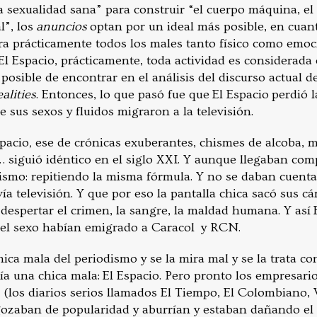
la sexualidad sana” para construir “el cuerpo máquina, e
l”, los
anuncios
optan por un ideal más posible, en cuant
ra prácticamente todos los males tanto físico como emoci
El Espacio, prácticamente, toda actividad es considerada 
posible de encontrar en el análisis del discurso actual de
ealities
. Entonces, lo que pasó fue que El Espacio perdió
 sus sexos y fluidos migraron a la televisión.
spacio
,
ese de crónicas exuberantes, chismes de alcoba, 
s… siguió idéntico en el siglo XXI. Y aunque llegaban com
smo: repitiendo la misma fórmula. Y no se daban cuenta 
ía televisión. Y que por eso la pantalla chica sacó sus c
espertar el crimen, la sangre, la maldad humana. Y así E
y el sexo habían emigrado a Caracol y RCN.
hica mala del periodismo y se la mira mal y se la trata con 
a una chica mala: El Espacio. Pero pronto los empresar
 (los diarios serios llamados El Tiempo, El Colombiano, 
gozaban de popularidad y aburrían y estaban dañando el 