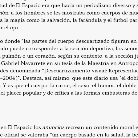
rtud de El Espacio era que hacía un periodismo diverso y 
oción: a los hombres se les mostraba como cuerpos de mue
 la magia como la salvación, la farándula y el futbol pa
 el ojo.
io donde “las partes del cuerpo descuartizado figuran en
ulo puede corresponder a la sección deportiva, los senos
pulmón o un corazón, según su contexto, a la sección jud
 Gabriel Navarrete en su tesis de la Maestría en Antropo
des denominada “Descuartizamiento visual: Representac
4-2004)”. Destaca, así mismo, que este diario usa “el do
 Y es que el cuerpo, la carne, el sexo, el humor, el doble
l placer popular y de crítica a las formas embusteras de
en El Espacio los
anuncios
recrean un contenido moral 
 oficial se valoraba “un cuerpo basado en la salud, la bel