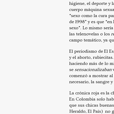
higiene, el deporte y 
cuerpo máquina sexua
“sexo como la cura pa
de 1998” y es que “en 
sexo”. Lo mismo sería 
las telenovelas o los
r
campo temático, ya que
El periodismo de El E
y el aborto, rubiecita
haciendo más de lo mi
se
sensacionalizaban
v
comenzó a mostrar al d
necesario, la sangre 
La crónica roja es la c
En Colombia solo habí
que sus chicas buenas
Heraldo, El País) no 