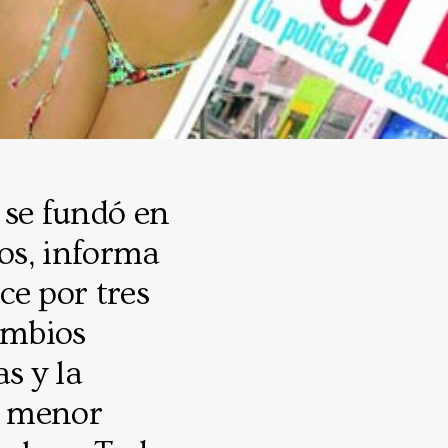
 se fundó en
ños, informa
ce por tres
ambios
s y la
de menor