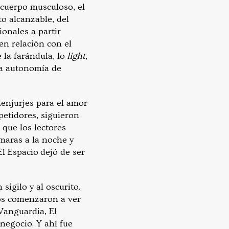
l cuerpo musculoso, el
o alcanzable, del
onales a partir
en relación con el
 la farándula, lo
light
,
 la autonomía de
menjurjes para el amor
petidores, siguieron
que los lectores
ámaras a la noche y
l Espacio dejó de ser
sigilo y al oscurito.
ios comenzaron a ver
Vanguardia, El
negocio. Y ahí fue