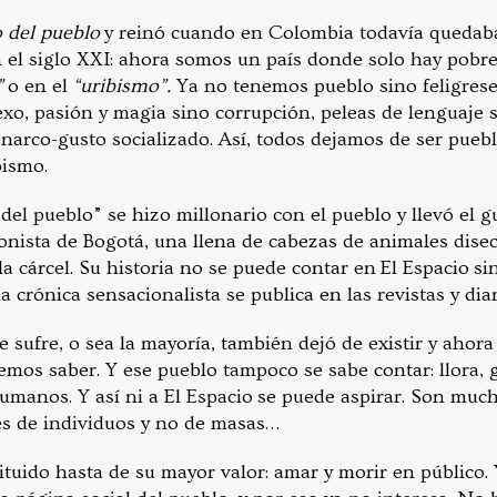
o del pueblo
y reinó cuando en Colombia todavía quedaba
 el siglo XXI: ahora somos un país donde solo hay pobres
”
o en el
“uribismo”.
Ya no tenemos pueblo sino feligres
exo, pasión y magia sino corrupción, peleas de lenguaje 
narco-gusto socializado. Así, todos dejamos de ser puebl
bismo.
 del pueblo” se hizo millonario con el pueblo y llevó el g
nista de Bogotá, una llena de cabezas de animales disec
 la cárcel. Su historia no se puede contar en El Espacio si
a crónica sensacionalista se publica en las revistas y diari
ue sufre, o sea la mayoría, también dejó de existir y ahora
os saber. Y ese pueblo tampoco se sabe contar: llora, gr
manos. Y así ni a El Espacio se puede aspirar. Son much
 es de individuos y no de masas…
ituido hasta de su mayor valor: amar y morir en público. 