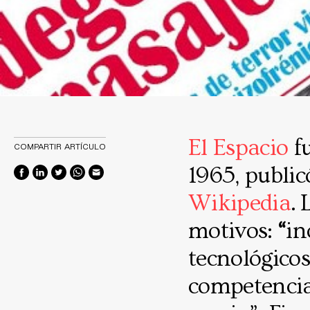
El Espacio
fu
COMPARTIR ARTÍCULO
1965, public
Wikipedia
.
motivos:
“
in
tecnológicos
competencia 