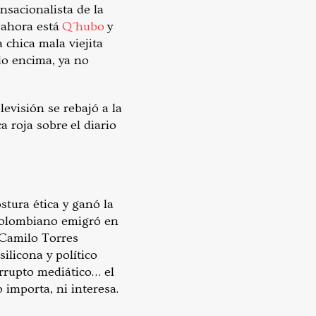
nsacionalista de la
Y ahora está
Q´hubo
y
 chica mala viejita
ído encima, ya no
levisión se rebajó a la
a roja sobre el diario
stura ética y ganó la
a colombiano emigró en
 (Camilo Torres
silicona y político
orrupto mediático… el
 importa, ni interesa.