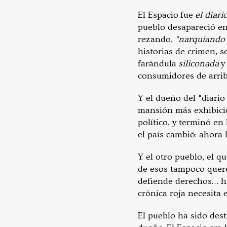
El Espacio fue
el diari
pueblo desapareció en
rezando,
“narquiando
historias de crimen, s
farándula
siliconada
y 
consumidores de arri
Y el dueño del “diario
mansión más exhibicio
político, y terminó en
el país cambió: ahora l
Y el otro pueblo, el q
de esos tampoco querem
defiende derechos… hu
crónica roja necesita
El pueblo ha sido dest