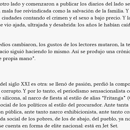
tro lado y comenzaron a publicar los diarios del lado se
ca mala fue reivindicada como la salvación de la familia. 
s ciudades contando el crimen y el sexo a bajo precio. Y la
le vio ajada, ultrajada y desabrida: los años le habían ca
dios cambiaron, los gustos de los lectores mutaron, la te
spacio siguió haciendo lo mismo. Así se produjo una crónic
e propia mano”.
l siglo XXI es otra: se llenó de pasión, perdió la compo
l corrupto. Y por lo tanto, el periodismo sensacionalist
 silicona, al narco de fiesta al estilo de alias “Fritanga”
ocial de los políticos al estilo del procurador. Ante tanta 
ón pública, ante tanto narco exhibicionista, ante tanto c
da social de los pobres, de los de abajo, del pueblo, ya no
se cuenta en forma de elite nacional: está en Jet Set.