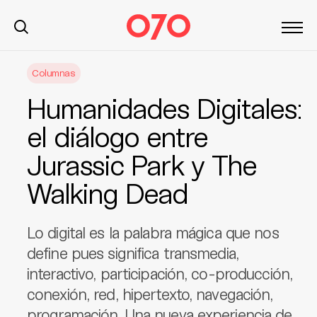
S
Columnas
k
i
Humanidades Digitales:
p
t
el diálogo entre
o
Jurassic Park y The
c
o
Walking Dead
n
t
e
Lo digital es la palabra mágica que nos
n
define pues significa transmedia,
t
interactivo, participación, co-producción,
conexión, red, hipertexto, navegación,
programación. Una nueva experiencia de