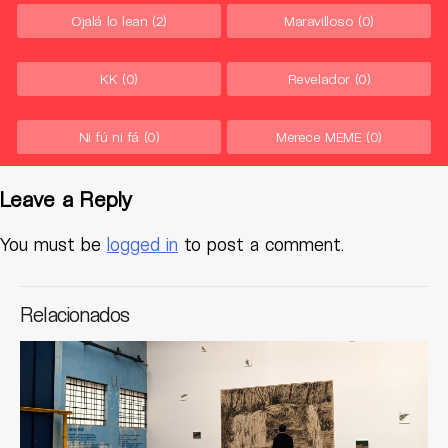
Ojalá lo lean
(2)
Maravilloso
(0)
KK
(0)
Revelador
(0)
Ni fú ni fá
(0)
Merece MEME
(0)
Leave a Reply
You must be
logged in
to post a comment.
Relacionados