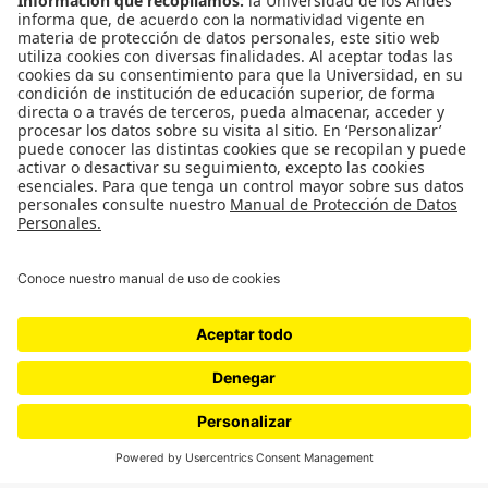
Movilización social
¿Quiénes somos?
Podcasts
Ediciones especiales
Proyectos 070
SÍGUENOS
¿Quieres escribir en 070?
CONTÁCTANOS