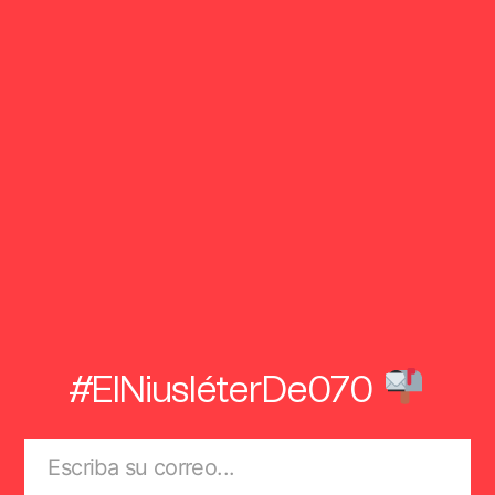
#ElNiusléterDe070