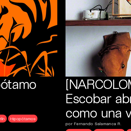
pótamo
[NARCOLOM
Escobar ab
como una vi
lín
Hipopótamos
por Fernando Salamanca R.