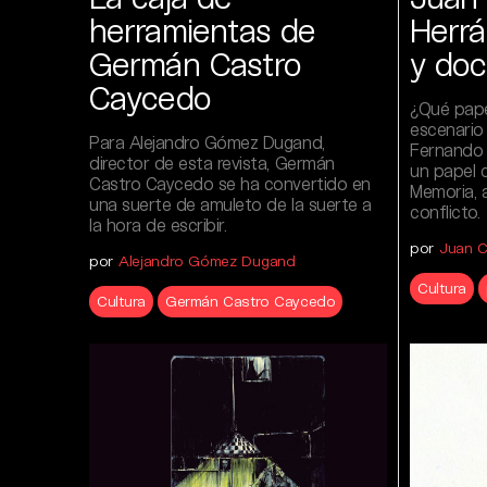
herramientas de
Herrá
Germán Castro
y do
Caycedo
¿Qué pape
escenario
Para Alejandro Gómez Dugand,
Fernando 
director de esta revista, Germán
un papel cl
Castro Caycedo se ha convertido en
Memoria, a
una suerte de amuleto de la suerte a
conflicto.
la hora de escribir.
por
Juan C
por
Alejandro Gómez Dugand
Cultura
Cultura
Germán Castro Caycedo