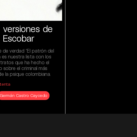
 versiones de
 Escobar
 de verdad “El patrón del
 es nuestra lista con los
etratos que ha hecho el
 sobre el criminal más
de la psique colombiana.
tenta
Germán Castro Caycedo