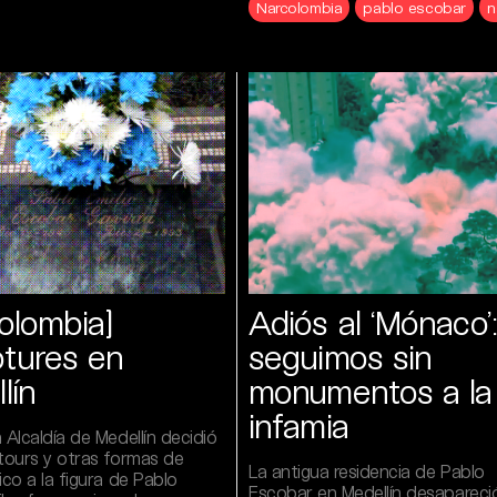
Narcolombia
pablo escobar
n
olombia]
Adiós al ‘Mónaco’:
tures en
seguimos sin
lín
monumentos a la
infamia
 Alcaldía de Medellín decidió
 tours y otras formas de
La antigua residencia de Pablo
ico a la figura de Pablo
Escobar en Medellín desapareci