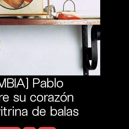
BIA] Pablo
re su corazón
trina de balas