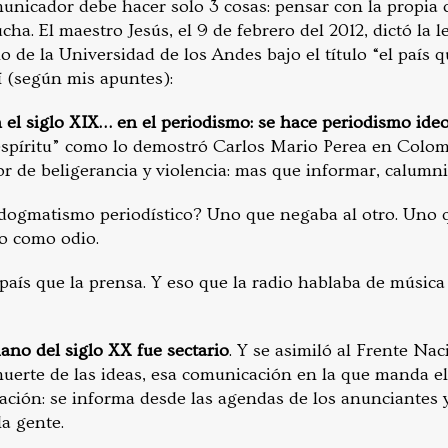
unicador debe hacer solo 3 cosas: pensar con la propia 
cha. El maestro Jesús, el 9 de febrero del 2012, dictó la 
 de la Universidad de los Andes bajo el título “el país q
í (según mis apuntes):
el siglo XIX… en el periodismo: se hace periodismo ideo
espíritu” como lo demostró Carlos Mario Perea en Colomb
r de beligerancia y violencia: mas que informar, calumni
 dogmatismo periodístico? Uno que negaba al otro. Uno q
no como odio.
aís que la prensa. Y eso que la radio hablaba de música 
ano del siglo XX fue sectario
. Y se asimiló al Frente Nac
 muerte de las ideas, esa comunicación en la que manda e
ción: se informa desde las agendas de los anunciantes y 
a gente.