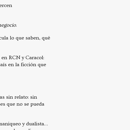
jercen
negocio
.
cula lo que saben, qué
e en RCN y Caracol:
aís en la ficción que
s sin relato: sin
a es que no se pueda
 maniqueo y dualista…