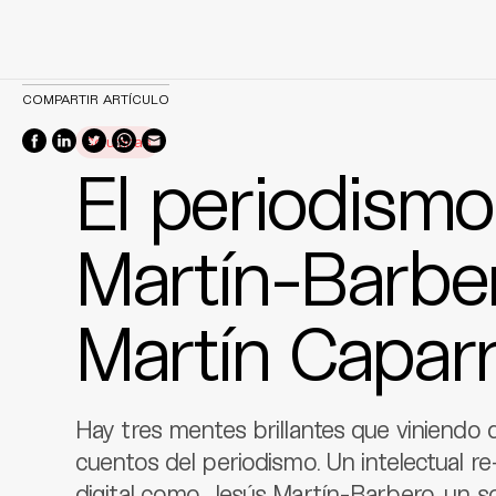
Skip
COMPARTIR ARTÍCULO
to
Columnas
content
El periodism
Martín-Barber
Martín Capar
Hay tres mentes brillantes que viniendo
cuentos del periodismo. Un intelectual r
digital como Jesús Martín-Barbero, un so