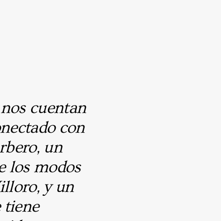
 nos cuentan
onectado con
rbero, un
re los modos
lloro, y un
 tiene