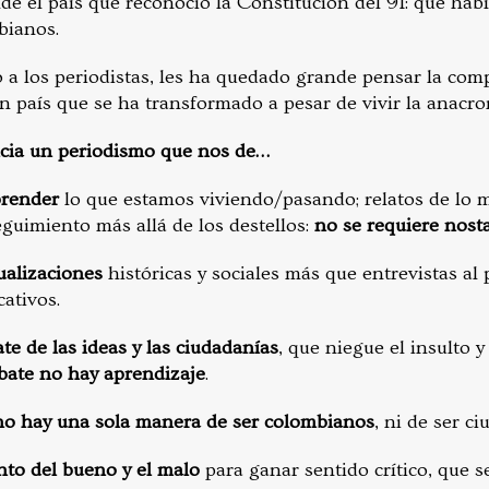
 el país que reconoció la Constitución del 91: que hab
bianos.
o a los periodistas, les ha quedado grande pensar la com
 país que se ha transformado a pesar de vivir la anacron
ncia un periodismo que nos de…
prender
lo que estamos viviendo/pasando; relatos de lo 
eguimiento más allá de los destellos:
no se requiere nost
tualizaciones
históricas y sociales más que entrevistas al 
cativos.
te de las ideas y las ciudadanías
, que niegue el insulto
bate no hay aprendizaje
.
o hay una sola manera de ser colombianos
, ni de ser c
nto del bueno y el malo
para ganar sentido crítico, que se