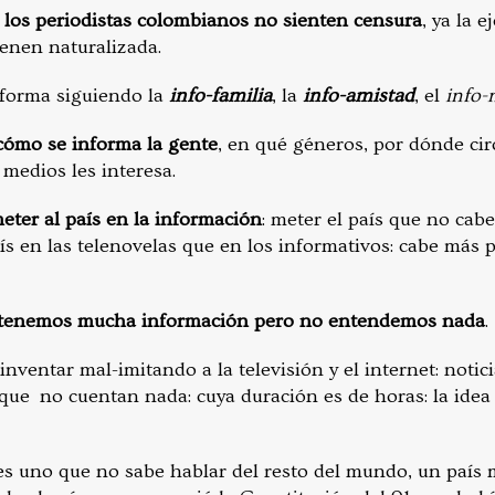
e los periodistas colombianos no sienten censura
, ya la e
ienen naturalizada.
nforma siguiendo la
info-familia
, la
info-amistad
, el
info-
cómo se informa la gente
, en qué géneros, por dónde cir
 medios les interesa.
eter al país en la información
: meter el país que no cab
s en las telenovelas que en los informativos: cabe más p
 tenemos mucha información pero no entendemos nada
.
nventar mal-imitando a la televisión y el internet: noticia
: que no cuentan nada: cuya duración es de horas: la ide
 es uno que no sabe hablar del resto del mundo, un país