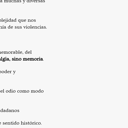
ía muchas y diversas
plejidad que nos
ía de sus violencias.
memorable, del
algia, sino memoria
.
poder y
 y el odio como modo
iudadanos
 sentido histórico.