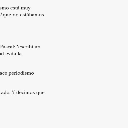
dismo está muy
d
que no estábamos
Pascal: “escribí un
d evita la
hace periodismo
icado. Y decimos que