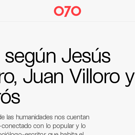
o según Jesús
o, Juan Villoro y
rós
 de las humanidades nos cuentan
e-conectado con lo popular y lo
ciólogo-escritor que habita el