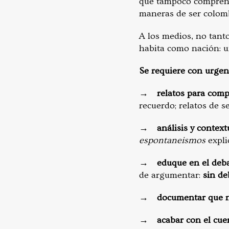
que tampoco comprende
maneras de ser colom
A los medios, no tant
habita como nación: un
Se requiere con urge
→
relatos para com
recuerdo; relatos de s
→
análisis y contex
espontaneismos
expli
→
eduque en el deba
de argumentar:
sin de
→
documentar que n
→
acabar con el cue