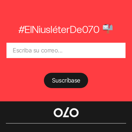
#ElNiusléterDe070
Suscríbase