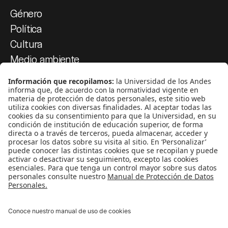
Género
Política
Cultura
Medio ambiente
Medios y periodismo
Ciudad
Movilización social
¿Quiénes somos?
Podcasts
Ediciones especiales
Proyectos 070