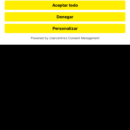
SÍGUENOS
¿Quieres escribir en 070?
CONTÁCTANOS
cerosetenta@uniandes.edu.co
BOGOTÁ, COLOMBIA
NEWSLETTER
Suscríbase