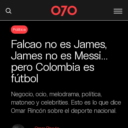
S
Política
k
i
Falcao no es James,
p
t
James no es Messi…
o
pero Colombia es
c
o
fútbol
n
t
e
Negocio, ocio, melodrama, política,
n
matoneo y celebrities. Esto es lo que dice
t
Omar Rincón sobre el deporte nacional.