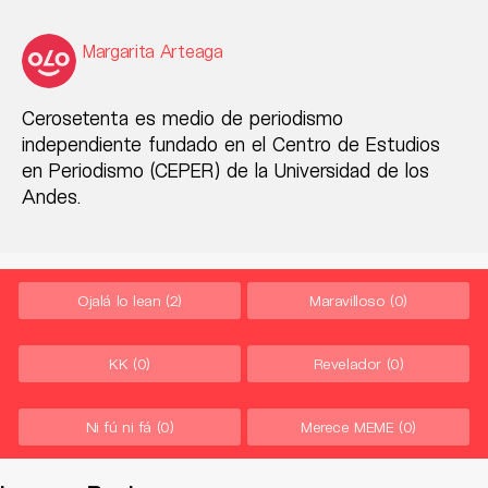
Margarita Arteaga
Cerosetenta es medio de periodismo
independiente fundado en el Centro de Estudios
en Periodismo (CEPER) de la Universidad de los
Andes.
Ojalá lo lean
(2)
Maravilloso
(0)
KK
(0)
Revelador
(0)
Ni fú ni fá
(0)
Merece MEME
(0)