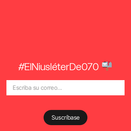
#ElNiusléterDe070
Suscríbase