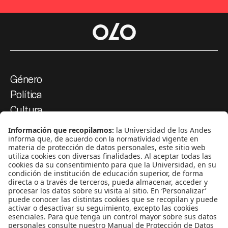
Género
Política
Cultura
Medio ambiente
Medios y periodismo
Ciudad
Movilización social
¿Quiénes somos?