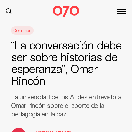
S
Columnas
k
i
“La conversación debe
p
t
ser sobre historias de
o
esperanza”, Omar
c
o
Rincón
n
t
e
La universidad de los Andes entrevistó a
n
Omar rincón sobre el aporte de la
t
pedagogía en la paz.