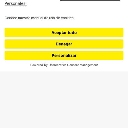
Podcasts
Ediciones especiales
Proyectos 070
SÍGUENOS
¿Quieres escribir en 070?
CONTÁCTANOS
cerosetenta@uniandes.edu.co
BOGOTÁ, COLOMBIA