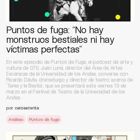
Puntos de fuga: “No hay
monstruos bestiales ni hay
víctimas perfectas”
En este episodio de Puntos de Fuga, el podcast de arte y
cultura de 070, Juan Luna, director del Área de Artes
Escénicas de la Universidad de los Andes, conversa con
Ricardo Dávila, dramaturgo y director de teatro, acerca de
‘Tania y la Bestia’, que se presentará este viernes 13 de
marzo en el Festival de Teatro de la Universidad de los
Andes.
por
cerosetenta
Análisis
Puntos de fuga