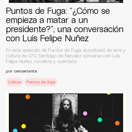
Puntos de Fuga: “¿Cómo se
empieza a matar a un
presidente?”, una conversación
con Luis Felipe Nuñez
En este episodio de Puntos de Fuga, el podcast de arte y
cultura de 070, Santiago de Narváez conversa con Luis
Felipe Nuñez, novelista y cuentista.
por
cerosetenta
Cultura
Puntos de fuga