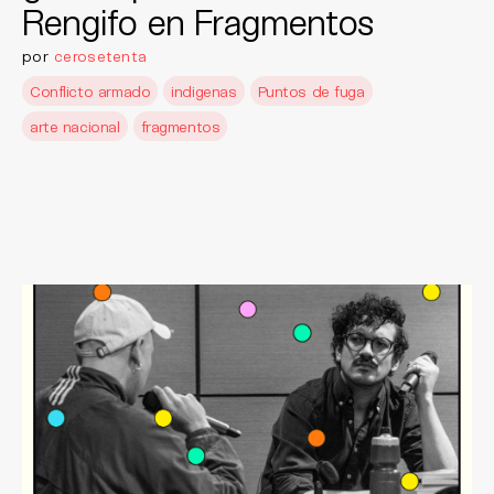
Rengifo en Fragmentos
por
cerosetenta
Conflicto armado
indigenas
Puntos de fuga
arte nacional
fragmentos