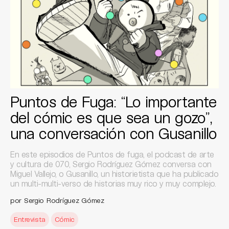
Puntos de Fuga: “Lo importante
del cómic es que sea un gozo”,
una conversación con Gusanillo
En este episodios de Puntos de fuga, el podcast de arte
y cultura de 070, Sergio Rodríguez Gómez conversa con
Miguel Vallejo, o Gusanillo, un historietista que ha publicado
un multi-multi-verso de historias muy rico y muy complejo.
por Sergio Rodríguez Gómez
Entrevista
Cómic