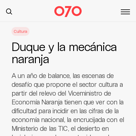
S
Cultura
k
i
Duque y la mecánica
p
t
naranja
o
c
A un año de balance, las escenas de
o
n
desafío que propone el sector cultura a
t
partir del relevo del Viceministro de
e
Economía Naranja tienen que ver con la
n
dificultad para incidir en las cifras de la
t
economía nacional, la encrucijada con el
Ministerio de las TIC, el desierto en