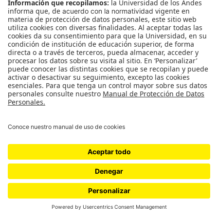
desarrollos, no es bajo tampoco en formación e
incentivos que no necesariamente van a la gran
industria, “como la de los cafeteros, por ejemplo, o
la de las aerolíneas y hoteles” sino que son
destinados al sector cultura y deporte. Para ella
seguimos sin documentos, a punta de
power point
y con una vaga idea de lo que será la política de
economía naranja, “pero correrle a eso va a dejar
en la gente la sensación de que no sirve y de que
no es de nadie. Estamos dilapidando nuestra
diversidad natural y también nuestra diversidad
cultural, que es nuestro mayor capital”, como
concluye.
Tecnoutopía.
Los contenidos no pueden dejar de