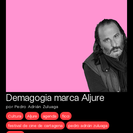
Demagogia marca Aljure
por Pedro Adrián Zuluaga
Cultura
Aljure
agenda
ficci
festival de cine de cartagena
pedro adrián zuluaga