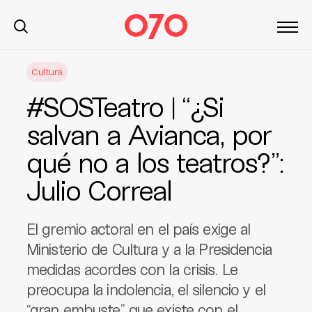
S
Cultura
k
i
#SOSTeatro | “¿Si
p
t
salvan a Avianca, por
o
qué no a los teatros?”:
c
o
Julio Correal
n
t
e
El gremio actoral en el país exige al
n
Ministerio de Cultura y a la Presidencia
t
medidas acordes con la crisis. Le
preocupa la indolencia, el silencio y el
“gran embuste” que existe con el