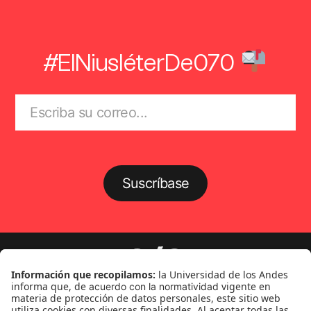
#ElNiusléterDe070
Suscríbase