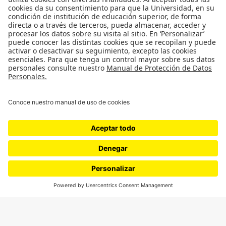
Género
Política
Cultura
Medio ambiente
Medios y periodismo
Ciudad
Movilización social
¿Quiénes somos?
Podcasts
Ediciones especiales
Proyectos 070
SÍGUENOS