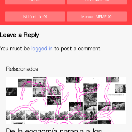
Ni fú ni fá
(0)
Merece MEME
(0)
Leave a Reply
You must be
logged in
to post a comment.
Relacionados
De la economía naranja a los