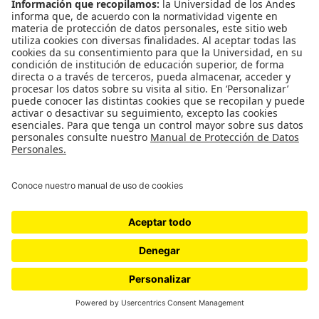
Petro
por Astrid Ávila
Análisis