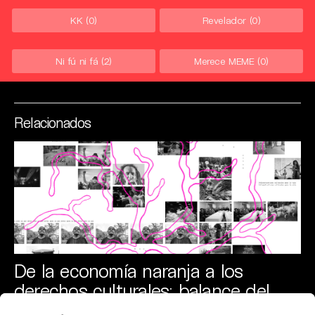
KK
(0)
Revelador
(0)
Ni fú ni fá
(2)
Merece MEME
(0)
Relacionados
De la economía naranja a los
derechos culturales: balance del
sector cultura durante el gobierno