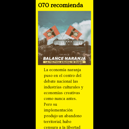
070 recomienda
La economía naranja
puso en el centro del
debate nacional las
industrias culturales y
economías creativas
como nunca antes.
Pero su
implementación
produjo un abandono
territorial, hubo
censura a la libertad