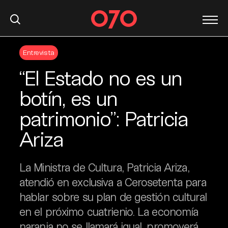
S
Entrevista
k
i
“El Estado no es un
p
t
botín, es un
o
patrimonio”: Patricia
c
o
Ariza
n
t
e
La Ministra de Cultura, Patricia Ariza,
n
atendió en exclusiva a Cerosetenta para
t
hablar sobre su plan de gestión cultural
en el próximo cuatrienio. La economía
naranja no se llamará igual, promoverá