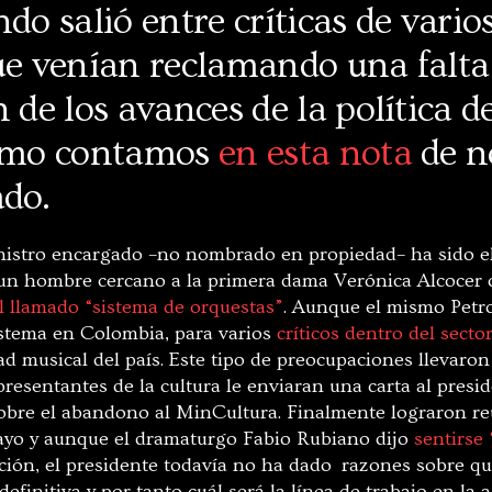
ndo salió entre críticas de vario
que venían reclamando una falta
 de los avances de la política de
como contamos
en esta nota
de n
ado.
istro encargado –no nombrado en propiedad– ha sido el
 un hombre cercano a la primera dama Verónica Alcocer 
l llamado “sistema de orquestas”
. Aunque el mismo Petr
sistema en Colombia, para varios
críticos dentro del secto
d musical del país. Este tipo de preocupaciones llevaron
resentantes de la cultura le enviaran una carta al presi
obre el abandono al MinCultura. Finalmente lograron re
ayo y aunque el dramaturgo Fabio Rubiano dijo
sentirse
ación, el presidente todavía no ha dado razones sobre qu
efinitiva y por tanto cuál será la línea de trabajo en la