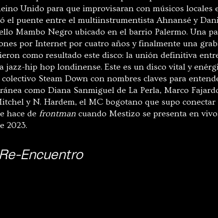
Reino Unido para que improvisaran con músicos locales 
mó el puente entre el multiinstrumentista Ahnansé y Dani
 sello Mambo Negro ubicado en el barrio Palermo. Una 
ones por Internet por cuatro años y finalmente una grab
ron como resultado este disco: la unión definitiva entre
 jazz-hip hop londinense. Este es un disco vital y enérg
o colectivo Steam Down con nombres claves para entende
ánea como Diana Sanmiguel de La Perla, Marco Fajardo
itchel y N. Hardem, el MC bogotano que supo conectar 
e hace de
frontman
cuando Mestizo se presenta en vivo
te 2023.
Re-Encuentro