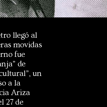
ro llegó al
meras movidas
erno fue
anja” de
cultural”, un
so a la
cia Ariza
l 27 de