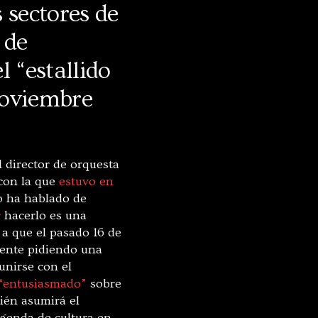
s sectores de
 de
l “estallido
oviembre
 director de orquesta
con la que
estuvo en
o ha hablado de
r
hacerlo es una
 a que el pasado 16 de
dente pidiendo una
unirse con el
 “entusiasmado”
sobre
ién asumirá el
 agenda de cultura en