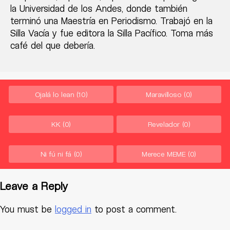
la Universidad de los Andes, donde también
terminó una Maestría en Periodismo. Trabajó en la
Silla Vacía y fue editora la Silla Pacífico. Toma más
café del que debería.
Ojalá lo lean
(10)
Maravilloso
(0)
KK
(0)
Revelador
(0)
Ni fú ni fá
(0)
Merece MEME
(0)
Leave a Reply
You must be
logged in
to post a comment.