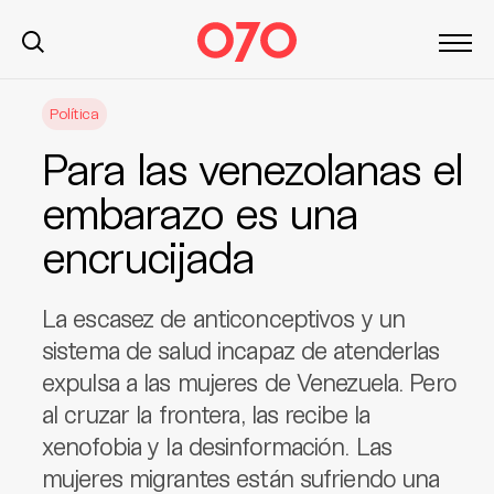
S
Política
k
i
Para las venezolanas el
p
t
embarazo es una
o
encrucijada
c
o
n
La escasez de anticonceptivos y un
t
sistema de salud incapaz de atenderlas
e
expulsa a las mujeres de Venezuela. Pero
n
t
al cruzar la frontera, las recibe la
xenofobia y la desinformación. Las
mujeres migrantes están sufriendo una