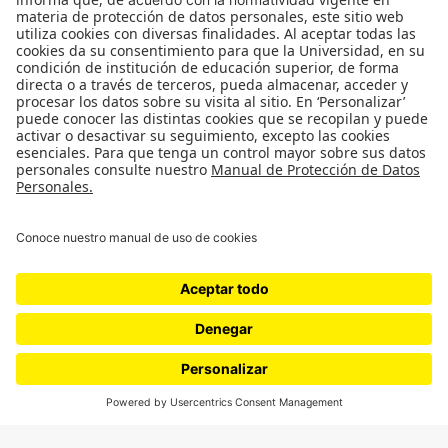
Género
Política
Cultura
Medio ambiente
Medios y periodismo
Ciudad
Movilización social
¿Quiénes somos?
Podcasts
Ediciones especiales
Proyectos 070