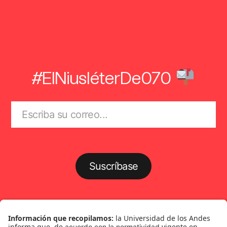
#ElNiusléterDe070
Suscríbase