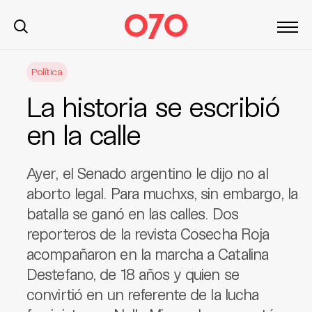
S
Política
k
i
La historia se escribió
p
t
en la calle
o
c
Ayer, el Senado argentino le dijo no al
o
n
aborto legal. Para muchxs, sin embargo, la
t
batalla se ganó en las calles. Dos
e
reporteros de la revista Cosecha Roja
n
acompañaron en la marcha a Catalina
t
Destefano, de 18 años y quien se
convirtió en un referente de la lucha