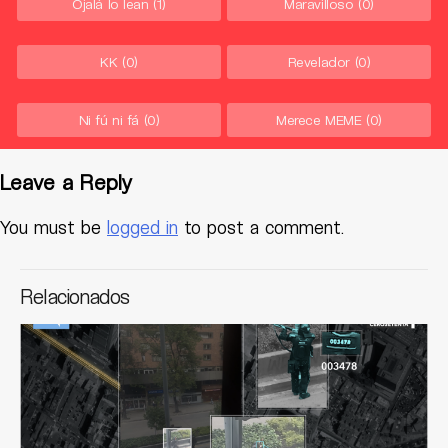
Ojalá lo lean
(1)
Maravilloso
(0)
KK
(0)
Revelador
(0)
Ni fú ni fá
(0)
Merece MEME
(0)
Leave a Reply
You must be
logged in
to post a comment.
Relacionados