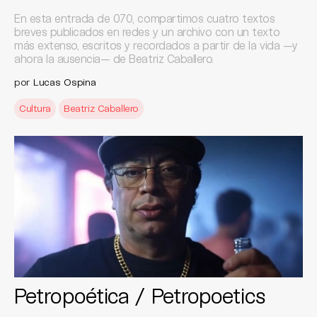
En esta entrada de 070, compartimos cuatro textos
breves publicados en redes y un archivo con un texto
más extenso, escritos y recordados a partir de la vida —y
ahora la ausencia— de Beatriz Caballero.
por
Lucas Ospina
Cultura
Beatriz Caballero
Petropoética / Petropoetics