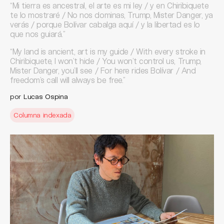
“Mi tierra es ancestral, el arte es mi ley / y en Chiribiquete
te lo mostraré / No nos dominas, Trump, Mister Danger, ya
verás / porque Bolívar cabalga aquí / y la libertad es lo
que nos guiará.”
“My land is ancient, art is my guide / With every stroke in
Chiribiquete, I won’t hide / You won’t control us, Trump,
Mister Danger, you’ll see / For here rides Bolívar / And
freedom’s call will always be free.”
por
Lucas Ospina
Columna indexada