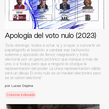
Apología del voto nulo (2023)
“Este domingo: todos a votar, sí, y a rayar, a convertir en
papelógrafo el tarjetón, a cambiar ese tachoncito
solemne y apocado de fervor, resignación y trata
electoral, por un gesto pictórico que marque a más de
uno, o a todos, pero que a ninguno le otorgue la
representación del poder. La única representación válida
será un dibujo. El voto nulo es un harakiri electorero pero
es un satori electoral.”
por Lucas Ospina
Columna indexada