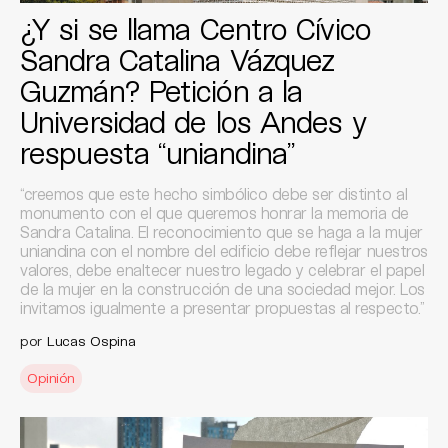
¿Y si se llama Centro Cívico
Sandra Catalina Vázquez
Guzmán? Petición a la
Universidad de los Andes y
respuesta “uniandina”
“creemos que este hecho simbólico debe ser distinto al
monumento con el que queremos honrar la memoria de
Sandra Catalina. El reconocimiento que se haga a la mujer
uniandina con el nombre del edificio debe reflejar nuestros
valores, debe enaltecer nuestro legado y celebrar el papel
de la mujer en la construcción de una sociedad mejor. Los
invitamos igualmente a presentar propuestas al respecto.”
por
Lucas Ospina
Opinión