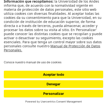
de la Universidad de los
Andes? Tres trinos proféticos…
por Lucas Ospina
Columna indexada
Feliza Bursztyn: “En un país de
machistas, ¡hágase la loca!”