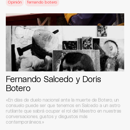
Opinión
fernando botero
Fernando Salcedo y Doris
Botero
«En días de duelo nacional ante la muerte de Botero, un
consuelo puede ser que tenemos en Salcedo a un astro
rutilante que sabrá ocupar el rol del Maestro en nuestras
conversaciones, gustos y disgustos más
contemporáneos.»