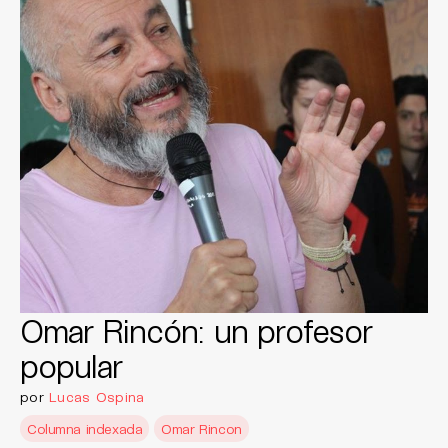
Omar Rincón: un profesor
popular
por
Lucas Ospina
Columna indexada
Omar Rincon