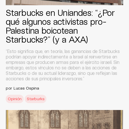
Starbucks en Uniandes: “¿Por
qué algunos activistas pro-
Palestina boicotean
Starbucks?” (y a AXA)
“Esto significa que, en teoría, las ganancias de Starbucks
podrían apoyar indirectamente a Israel al reinvertirse en
empresas que producen armas para el ejército israelí. Sin
embargo, estos vínculos no se deben a las acciones de
Starbucks o de su actual liderazgo, sino que reflejan las
acciones de sus principales inversores.”
por
Lucas Ospina
Opinión
Starburks