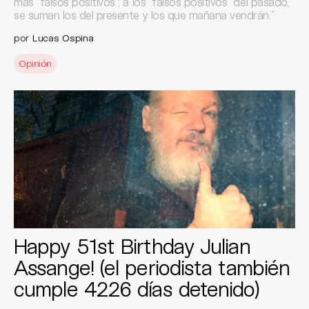
más “falsos positivos”; a los “falsos positivos” del pasado,
se suman los del presente y los que mañana vendrán.”
por
Lucas Ospina
Opinión
Happy 51st Birthday Julian
Assange! (el periodista también
cumple 4226 días detenido)