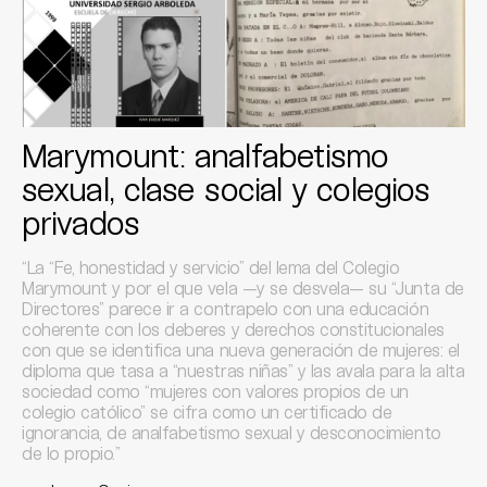
Marymount: analfabetismo
sexual, clase social y colegios
privados
“La “Fe, honestidad y servicio” del lema del Colegio
Marymount y por el que vela —y se desvela— su “Junta de
Directores” parece ir a contrapelo con una educación
coherente con los deberes y derechos constitucionales
con que se identifica una nueva generación de mujeres: el
diploma que tasa a “nuestras niñas” y las avala para la alta
sociedad como “mujeres con valores propios de un
colegio católico” se cifra como un certificado de
ignorancia, de analfabetismo sexual y desconocimiento
de lo propio.”