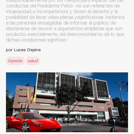
conductas del Presidente Petro- no son referentes de
incapacidad o incompetencia, y tienen el derecho y la
posibilidad de llevar vidas plenas ysignificativas. Instamos
a las personas encargadas de informar al público, de
abstenerse de recurrir a argumentos simplistas que son
producto, esencialmente, del desconocimiento de lo que
dichas condiciones significan.”
por
Lucas Ospina
Opinión
salud