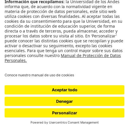
quien, a pesar de tener un hermano en “la rosca”
(Theo era galerísta alternativo), no logró
reconocimiento alguno en términos de valor y
precio, no registró en la academia ni el mercado y
menos en un hipotético
Top
de su momento; tal
vez si un político, un gestor o un galerísta de
prestigio hubieran apostado por Van Gogh cuando
estaban produciendo, algo se habría sumado a la
cadena de valor (y/o precio) y la historia sería otra.
Ignorados en vida, hoy los hermanos Van Gogh
comparten en tumbas contiguas el prestigio que
nunca recibieron y fue solo hasta que una mujer,
Jo van Gogh-Bonger
, la viuda de Theo, quien
batalló la indiferencia y el machismo durante
décadas, que gracias a los esfuerzos de ella el
mundo supo valorar y apreciar la obra de su
cuñado.
¿Dónde esta la bolita? ¿Quién tiene del poder?