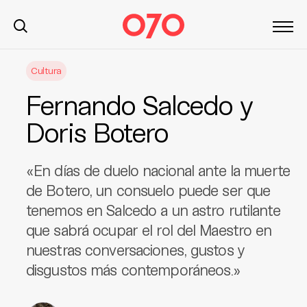
S
Cultura
k
i
Fernando Salcedo y
p
t
Doris Botero
o
c
«En días de duelo nacional ante la muerte
o
n
de Botero, un consuelo puede ser que
t
tenemos en Salcedo a un astro rutilante
e
que sabrá ocupar el rol del Maestro en
n
nuestras conversaciones, gustos y
t
disgustos más contemporáneos.»