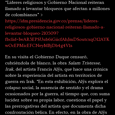
“Líderes religiosos y Gobierno Nacional reiteran
llamado a levantar bloqueos que afectan a millones
de colombianos” >
https://idm.presidencia.gov.co/prensa/lideres-
religiosos-gobierno-nacional-reiteran-llamado-a-
levantar-bloqueo-210509?
fbclid=IwAR3EPSUub6iGiicfAhJmDSoutcxqO12AYK
wOcEPMicEFCNeyMBjDb4g4V1s
En su visita el Gobierno Duque censuró,
cubriéndola de blanco, la obra
Salam Tristesse,
Irak
, del artista Francis Alÿs, que hace una crónica
sobre la experiencia del artista en territorios de
guerra en Irak. “En esta exhibición, Alÿs explora el
colapso social, la ausencia de sentido y el drama
ocasionados por la guerra, al tiempo que, con suma
lucidez sobre su propia labor, cuestiona el papel y
las prerrogativas del artista que documenta dicha
confrontación bélica. En efecto, en la obra de Alÿs