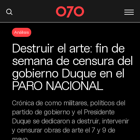
S
Análisis
k
i
Destruir el arte: fin de
p
t
semana de censura del
o
gobierno Duque en el
c
o
PARO NACIONAL
n
t
e
Crónica de como militares, políticos del
n
partido de gobierno y el Presidente
t
Duque se dedicaron a destruir, intervenir
y censurar obras de arte el 7 y 9 de
mayo.