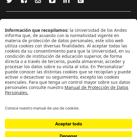
¿Quieres escribir en 070?
CONTÁCTANOS
cerosetenta@uniandes.edu.co
BOGOTÁ, COLOMBIA
NEWSLETTER
Suscríbase