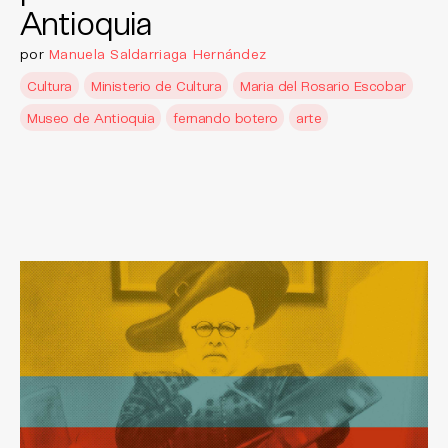
Antioquia
por
Manuela Saldarriaga Hernández
Cultura
Ministerio de Cultura
Maria del Rosario Escobar
Museo de Antioquia
fernando botero
arte