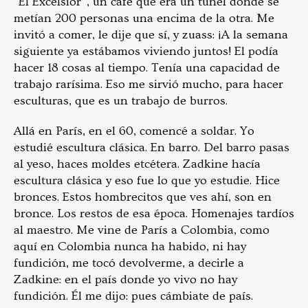
“El Excelsior”, un café que era un túnel donde se
metían 200 personas una encima de la otra. Me
invitó a comer, le dije que sí, y zuass: ¡A la semana
siguiente ya estábamos viviendo juntos! El podía
hacer 18 cosas al tiempo. Tenía una capacidad de
trabajo rarísima. Eso me sirvió mucho, para hacer
esculturas, que es un trabajo de burros.
Allá en París, en el 60, comencé a soldar. Yo
estudié escultura clásica. En barro. Del barro pasas
al yeso, haces moldes etcétera. Zadkine hacía
escultura clásica y eso fue lo que yo estudie. Hice
bronces. Estos hombrecitos que ves ahí, son en
bronce. Los restos de esa época. Homenajes tardíos
al maestro. Me vine de París a Colombia, como
aquí en Colombia nunca ha habido, ni hay
fundición, me tocó devolverme, a decirle a
Zadkine: en el país donde yo vivo no hay
fundición. Él me dijo: pues cámbiate de país.