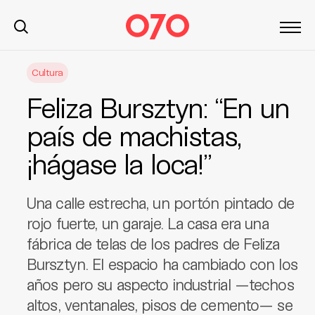
S
Cultura
k
i
Feliza Bursztyn: “En un
p
t
país de machistas,
o
¡hágase la loca!”
c
o
n
Una calle estrecha, un portón pintado de
t
rojo fuerte, un garaje. La casa era una
e
fábrica de telas de los padres de Feliza
n
t
Bursztyn. El espacio ha cambiado con los
años pero su aspecto industrial —techos
altos, ventanales, pisos de cemento— se