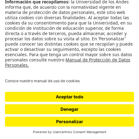
si ella fuera la auténtica propietaria del fuego.
Pensó en la sombra como un eco del humo, y en
cómo se fundían la oscuridad y la lividez del
cuerpo. Pensó en que la fotografía era la muerte
del performance, pero que a la vez salvaba al
artista de morir de hambre. Pensó en el arte de
fumar, ya casi extinto, y sintió ganas de volver a
hacerlo. Incluso pensó que solo se trataba de una
mujer desnuda que está fumando una pipa. Si solo
se necesita un atisbo de fe para mirar una obra,
aquí estábamos ante un proceso de devoción, ante
un paciente con los primeros síntomas de un mal:
el Síndrome de Stendhal, como se conoce a esa
enfermedad psicosomática que causa temblores,
vértigo, confusión, palpitaciones, depresiones e
incluso alucinaciones cuando la persona es
expuesta a obras de arte, especialmente cuando
estas son particularmente bellas o se muestran en
gran número en un mismo espacio (como sucede,