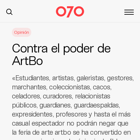
S
Opinión
k
i
Contra el poder de
p
t
ArtBo
o
c
«Estudiantes, artistas, galeristas, gestores,
o
n
marchantes, coleccionistas, cacos,
t
celadores, curadores, relacionistas
e
públicos, guardianes, guardaespaldas,
n
expresidentes, profesores y hasta el más
t
casual espectador no podrán negar que
la feria de arte artbo se ha convertido en