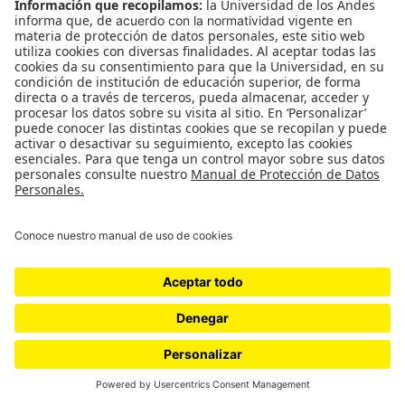
encontraron que algunos de los trabajadores
fueron víctimas de trabajo forzoso.
Hoy en día, menos barcos de la flota tailandesa
viajan al Banco Saya de Malha, pero algunos aún
hacen el viaje, y persisten las preguntas sobre sus
condiciones laborales. En abril de 2023, uno de
esos barcos, el
Chokephoemsin 1
, un arrastrero
azul vivo de 90 pies, se dirigió al Banco Saya de
Malha con un tripulante llamado Ae Khunsena,
quien abordó el barco en Samut Prakan, en
Tailandia, para un hacer una gira de cinco meses,
según un informe elaborado por Stella Maris, una
organización sin fines de lucro que ayuda a los
pescadores. Como es típico en los barcos de alta
mar, las horas eran largas y agotadoras. Khunsena
ganaba 10.000 baht, o unos 288 dólares, por mes,
según su contrato.