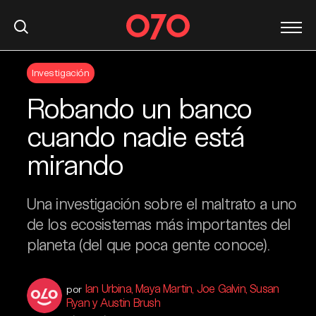
S
Investigación
k
i
Robando un banco
p
t
cuando nadie está
o
mirando
c
o
n
Una investigación sobre el maltrato a uno
t
de los ecosistemas más importantes del
e
planeta (del que poca gente conoce).
n
t
Ian Urbina, Maya Martin, Joe Galvin, Susan
por
Ryan y Austin Brush