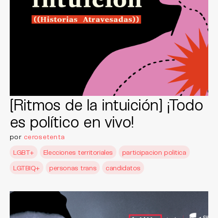
[Ritmos de la intuición] ¡Todo
es político en vivo!
por
cerosetenta
LGBT+
Elecciones territoriales
participacion politica
LGTBIQ+
personas trans
candidatos