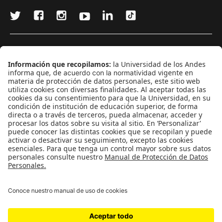
¿Quieres escribir en 070?
CONTÁCTANOS
cerosetenta@uniandes.edu.co
BOGOTÁ, COLOMBIA
NEWSLETTER
Suscríbase