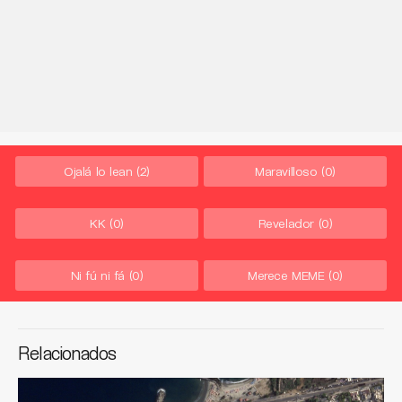
Ojalá lo lean
(2)
Maravilloso
(0)
KK
(0)
Revelador
(0)
Ni fú ni fá
(0)
Merece MEME
(0)
Relacionados