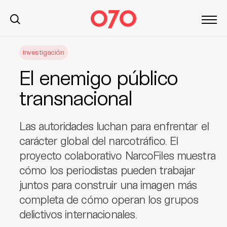
S
Investigación
k
i
El enemigo público
p
t
transnacional
o
c
Las autoridades luchan para enfrentar el
o
n
carácter global del narcotráfico. El
t
proyecto colaborativo NarcoFiles muestra
e
cómo los periodistas pueden trabajar
n
juntos para construir una imagen más
t
completa de cómo operan los grupos
delictivos internacionales.