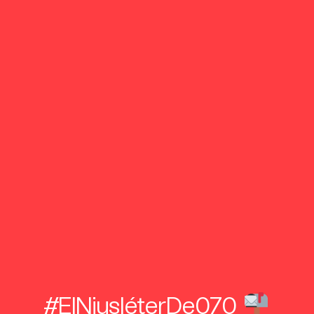
#ElNiusléterDe070