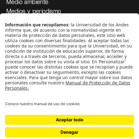
Medio ambiente
Medios y periodismo
Ciudad
Movilización social
¿Quiénes somos?
Podcasts
Ediciones especiales
Proyectos 070
SÍGUENOS