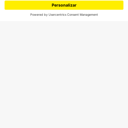
¿Quieres escribir en 070?
CONTÁCTANOS
cerosetenta@uniandes.edu.co
BOGOTÁ, COLOMBIA
NEWSLETTER
Suscríbase