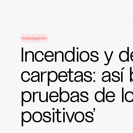
Skip
to
Investigación
content
Incendios y d
carpetas: así 
pruebas de lo
positivos’