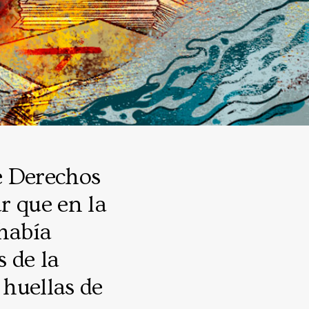
e Derechos
 que en la
había
 de la
 huellas de