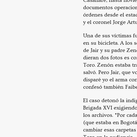
Casanare, hasta novie
documentos operaciona
órdenes desde el esta
y el coronel Jorge Ar
Una de sus víctimas fu
en su bicicleta. A los
de Jair y su padre Zen
dieran dos fotos es co
Toro. Zenón estaba tra
salvó. Pero Jair, que 
disparé yo el arma co
confesó también Faibe
El caso detonó la ind
Brigada XVI exigiendo 
los archivos. “Por ca
(que estaba en Bogotá
cambiar esas carpetas