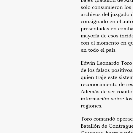
Bajes (Batallón de Art
solo consumieron los 
archivos del juzgado d
consignado en el auto
presentadas en combat
mayoría de esos incid
con el momento en que
en todo el país.
Edwin Leonardo Toro R
de los falsos positivo
quien traje este siste
reconocimiento de res
Además de ser coautor
información sobre los
regiones.
Toro comandó operaci
Batallón de Contraguer