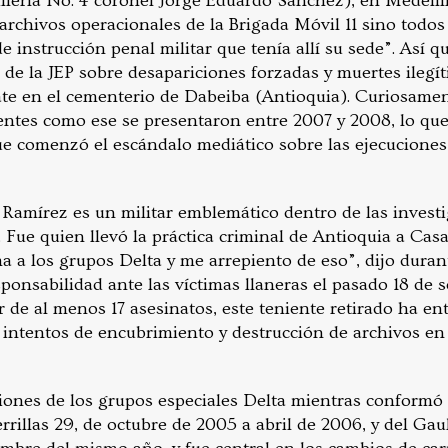
illería No. 4 coronel Jorge Eduardo Sánchez), en Medellí
archivos operacionales de la Brigada Móvil 11 sino todos
e instrucción penal militar que tenía allí su sede”. Así q
 de la JEP sobre desapariciones forzadas y muertes ileg
e en el cementerio de Dabeiba (Antioquia). Curiosamen
entes como ese se presentaron entre 2007 y 2008, lo que
 comenzó el escándalo mediático sobre las ejecuciones 
amírez es un militar emblemático dentro de las invest
s. Fue quien llevó la práctica criminal de Antioquia a Casa
ma a los grupos Delta y me arrepiento de eso”, dijo duran
ponsabilidad ante las víctimas llaneras el pasado 18 de 
 de al menos 17 asesinatos, este teniente retirado ha en
 intentos de encubrimiento y destrucción de archivos e
ones de los grupos especiales Delta mientras conformó 
rillas 29, de octubre de 2005 a abril de 2006, y del Gau