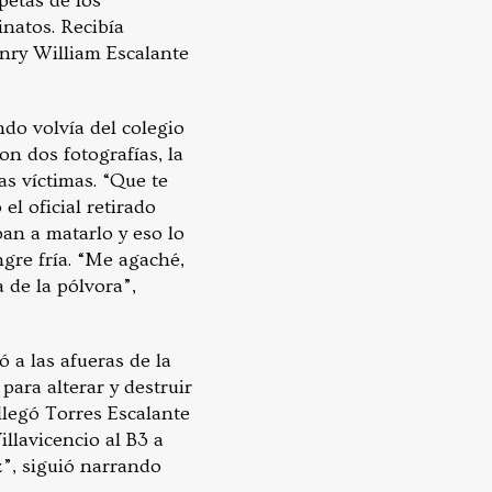
petas de los
inatos. Recibía
nry William Escalante
ndo volvía del colegio
on dos fotografías, la
as víctimas. “Que te
el oficial retirado
ban a matarlo y eso lo
ngre fría. “Me agaché,
 de la pólvora”,
 a las afueras de la
ara alterar y destruir
llegó Torres Escalante
llavicencio al B3 a
z”, siguió narrando