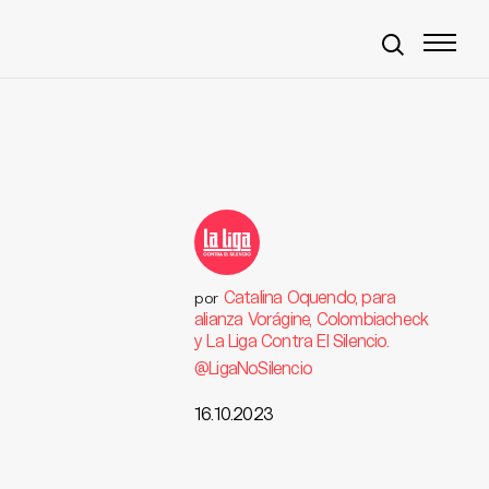
Catalina Oquendo, para
por
alianza Vorágine, Colombiacheck
y La Liga Contra El Silencio.
@LigaNoSilencio
16.10.2023