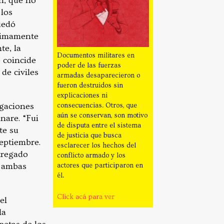
n, que no
 los
uedó
ítimamente
te, la
Documentos militares en
 coincide
poder de las fuerzas
de civiles
armadas desaparecieron o
fueron destruidos sin
explicaciones ni
igaciones
consecuencias. Otros, que
aún se conservan, son motivo
nare. “Fui
de disputa entre el sistema
te su
de justicia que busca
septiembre.
esclarecer los hechos del
tregado
conflicto armado y los
n ambas
actores que participaron en
él.
Click acá para ver
el
la