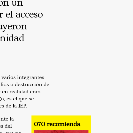
ron un
 el acceso
ruyeron
unidad
 varios integrantes
ndios o destrucción de
 en realidad eran
o, es el que se
s de la JEP.
nte la
070 recomienda
s del