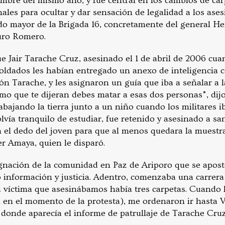
mbre del mismo año, y fue central en los cambios de car
les para ocultar y dar sensación de legalidad a los ases
do mayor de la Brigada 16, concretamente del general He
turo Romero.
e Jair Tarache Cruz, asesinado el 1 de abril de 2006 cua
 soldados les habían entregado un anexo de inteligencia c
ón Tarache, y les asignaron un guía que iba a señalar a l
mo que te dijeran debes matar a esas dos personas”, dijo 
bajando la tierra junto a un niño cuando los militares i
volvía tranquilo de estudiar, fue retenido y asesinado a sa
n el dedo del joven para que al menos quedara la muestra
r Amaya, quien le disparó.
ignación de la comunidad en Paz de Ariporo que se apostó
información y justicia. Adentro, comenzaba una carrera p
da víctima que asesinábamos había tres carpetas. Cuando 
 en el momento de la protesta), me ordenaron ir hasta Vi
 donde aparecía el informe de patrullaje de Tarache Cru