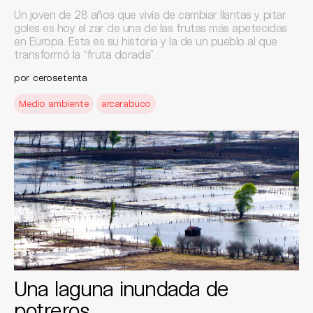
Un joven de 28 años que vivía de cambiar llantas y pitar
goles es hoy el zar de una de las frutas más apetecidas
en Europa. Esta es su historia y la de un pueblo al que
transformó la “fruta dorada”.
por
cerosetenta
Medio ambiente
arcarabuco
Una laguna inundada de
potreros