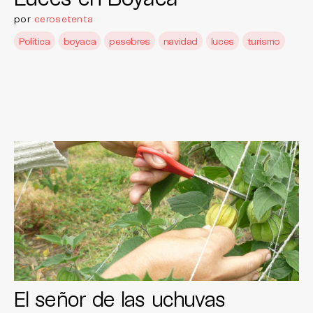
por
cerosetenta
Política
boyaca
pesebres
navidad
luces
turismo
El señor de las uchuvas