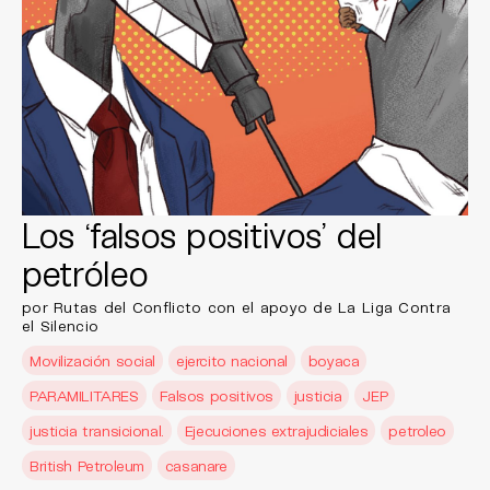
Los ‘falsos positivos’ del
petróleo
por Rutas del Conflicto con el apoyo de La Liga Contra
el Silencio
Movilización social
ejercito nacional
boyaca
PARAMILITARES
Falsos positivos
justicia
JEP
justicia transicional.
Ejecuciones extrajudiciales
petroleo
British Petroleum
casanare