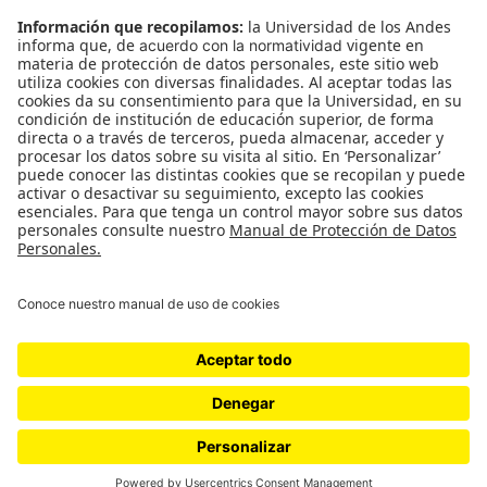
¿Quieres escribir en 070?
CONTÁCTANOS
cerosetenta@uniandes.edu.co
BOGOTÁ, COLOMBIA
NEWSLETTER
Suscríbase