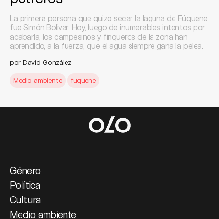
La primera persona que quizo secar la laguna de Fúquene
fue Simón Bolivar. Hoy, luego de inumerables intentos por
acabarla, los campesinos y finqueros de la zona han
aprendido, a la fuerza, que el agua siempre gana la pelea.
por David González
Medio ambiente
fuquene
Género
Política
Cultura
Medio ambiente