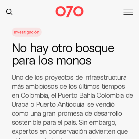
S
Investigación
k
i
No hay otro bosque
p
t
para los monos
o
c
Uno de los proyectos de infraestructura
o
n
más ambiciosos de los últimos tiempos
t
en Colombia, el Puerto Bahía Colombia de
e
Urabá o Puerto Antioquia, se vendió
n
como una gran promesa de desarrollo
t
sostenible para el país. Sin embargo,
expertos en conservación advierten que