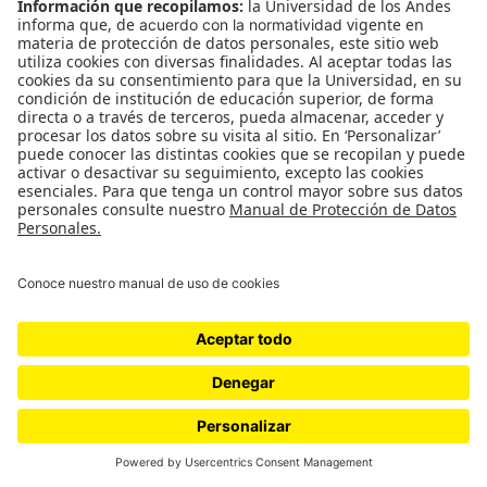
hábitat que tienen los primates en esa zona”. El
profesor Link, que lleva décadas estudiando a las
poblaciones de mono araña en el país asegura que
su probabilidad de extinción es altísima porque en
el Caribe destruyeron casi todo su hábitat natural,
y en el Chocó y el Pacífico las poblaciones son muy
pequeñas
En Puerto Antioquia “el agravante es que no sólo
habría el impacto inicial de construcción de la
carretera, sino que, incluso con medidas de
mitigación como puentes, la fragmentación hará
que los primates crucen y en el mediano plazo se
extingan de ahí”, puntualiza el investigador. “El
problema más grande es que cuatro de las cinco
especies de primates que están ahí están muy
amenazadas, en el Caribe queda muy poco bosque,
cada relicto de bosque es importantísimo