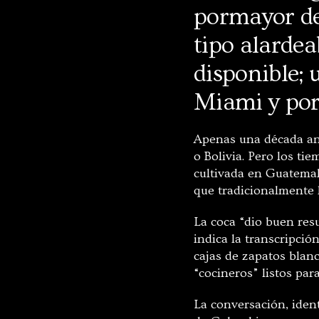
pormayor de
tipo alarde
disponible;
Miami y por 
Apenas una década ant
o Bolivia. Pero los t
cultivada en Guatemal
que tradicionalmente h
La coca “dio buen resu
indica la transcripció
cajas de zapatos blan
“cocineros” listos pa
La conversación, ident