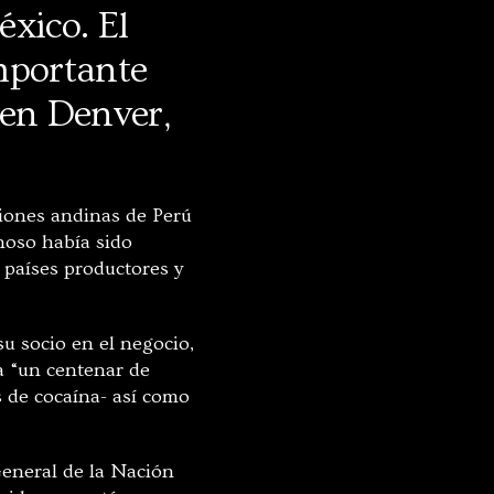
xico. El
mportante
 en Denver,
iones andinas de Perú
hoso había sido
 países productores y
su socio en el negocio,
a “un centenar de
s de cocaína- así como
 General de la Nación