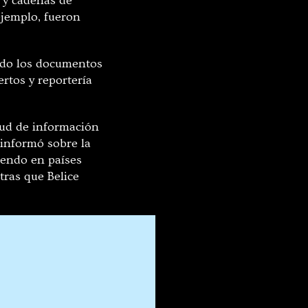
 y cadenas de
ejemplo, fueron
ado los documentos
rtos y reportería
tud de información
 informó sobre la
iendo en países
ras que Belice