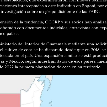
a establecidos, que experimentaron con nuevas técnicas
rsaciones interceptadas a este individuo en Bogotá, por 
investigación sobre un grupo disidente de las FARC.
ensión de la tendencia, OCCRP y sus socios han analiz
roborado con documentos judiciales, entrevistas con expe
nco países.
inisterio del Interior de Guatemala mediante una solici
el cultivo de coca se ha disparado desde que en 2018 se
tectada en el país. Una expansión similar se está produc
s y México, según muestran datos de esos países, mient
e 2022 la primera plantación de coca en su territorio.