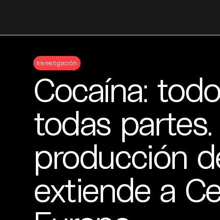
Skip
to
Investigación
content
Cocaína: todo
todas partes.
producción d
extiende a C