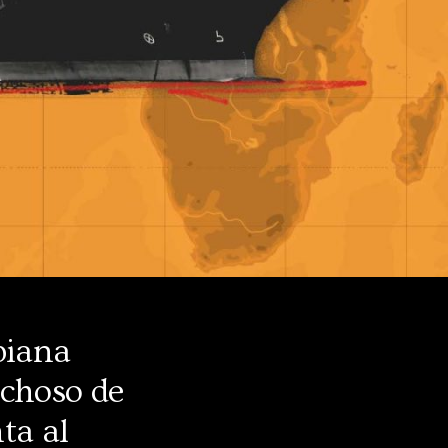
biana
echoso de
ta al