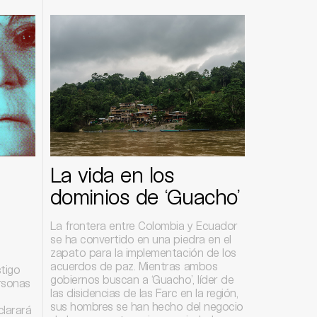
La vida en los
dominios de ‘Guacho’
La frontera entre Colombia y Ecuador
se ha convertido en una piedra en el
zapato para la implementación de los
acuerdos de paz. Mientras ambos
tigo
gobiernos buscan a ‘Guacho’, líder de
rsonas
las disidencias de las Farc en la región,
sus hombres se han hecho del negocio
clarará