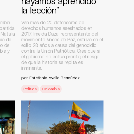
hayamos aprendido
la lección”
ombia
Van más de 20 defensores de
partida
derechos humanos asesinados en
 Natalia
2017. Imelda Daza, representante del
cio de
movimiento Voces de Paz, estuvo en el
so de
exilio 28 años a causa del genocidio
bia y
contra la Unión Patriótica. Cree que si
el gobierno no actúa pronto, el riesgo
de que la historia se repita es
inminente.
por
Estefanía Avella Bermúdez
Política
Colombia