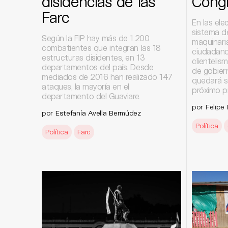
disidencias de las
Cong
Farc
En las ele
sistema d
Según la FIP hay más de 1.200
maquinari
combatientes que integran las 18
ciudadano
estructuras disidentes, en 13
clientelis
departamentos del país. Desde
de gobier
mediados de 2016 han realizado 147
quedará s
ataques, la mayoría en el
próximo p
departamento del Guaviare.
por Felipe
por
Estefanía Avella Bermúdez
Política
Política
Farc