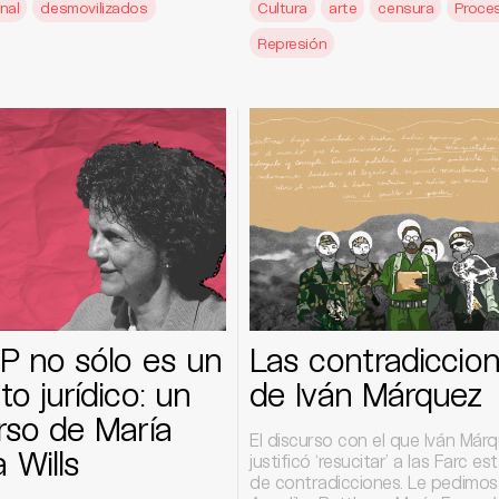
nal
desmovilizados
Cultura
arte
censura
Proce
Represión
P no sólo es un
Las contradiccio
to jurídico: un
de Iván Márquez
rso de María
El discurso con el que Iván Már
Wills
justificó ‘resucitar’ a las Farc est
de contradicciones. Le pedimos