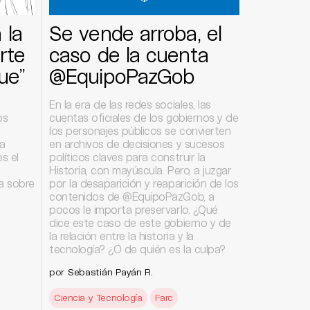
 la
Se vende arroba, el
rte
caso de la cuenta
ue”
@EquipoPazGob
En la era de las redes sociales, las
os
cuentas oficiales de los gobiernos y de
los personajes públicos se convierten
na
en archivos de decisiones y sucesos
s el
políticos claves para construir la
Historia, con mayúscula. Pero, a juzgar
a sobre
por la desaparición y reaparición de los
contenidos de @EquipoPazGob, a
pocos le importa preservarlo. ¿Qué
dice este caso de este gobierno y de
la relación entre la historia y la
tecnología? ¿O de quién es la culpa?
por
Sebastián Payán R.
Ciencia y Tecnología
Farc