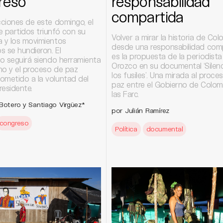
reso
responsabilidad
compartida
cciones de este domingo, el
e partidos triunfó con su
Volver a mirar la historia de Col
a y los movimientos
desde una responsabilidad com
s se hundieron. El
es la propuesta de la periodista
mo seguirá siendo herramienta
Orozco en su documental ‘Silen
no y el proceso de paz
los fusiles’. Una mirada al proce
ometido a la voluntad del
paz entre el Gobierno de Colom
residente.
las Farc.
 Botero y Santiago Virgüez*
por Julián Ramírez
congreso
Política
documental