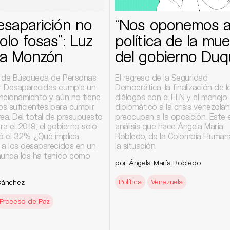
esaparición no
“Nos oponemos a
olo fosas”: Luz
política de la mue
na Monzón
del gobierno Duq
 de Búsqueda de Personas
El regreso de la Seguridad
 Desaparecidas cumple un
Democrática, la finalización de l
ncionamiento y aún no tiene
diálogos con el ELN y el manejo
os suficientes para cumplir
diplomático a la crisis venezola
rea. Del total de presupuesto
preocupan a la oposición. Este e
a el 2019, el gobierno solo
análisis que hace Ángela Maria
ó el 32%. ¿Qué implica
Robledo, de la Colombia Human
 a los desaparecidos en un
la situación.
nunca los ha tenido como
por Ángela María Robledo
?
Política
Venezuela
Sánchez
Proceso de Paz