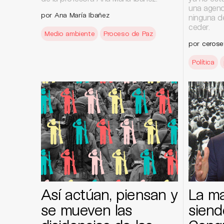
una agend
por Ana María Ibañez
ninguna d
ceder.
Medio ambiente
Proceso de Paz
por
cerose
Política
Así actúan, piensan y
La ma
se mueven las
siend