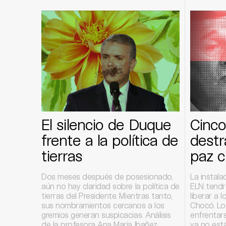
El silencio de Duque
Cinco
frente a la política de
destr
tierras
paz c
Dos meses después de posesionado,
La instala
aún no hay claridad sobre la política de
ELN tendr
tierras del Presidente. Mientras tanto,
liberar a 
sus nombramientos cercanos a los
Chocó. Lo
gremios generan suspicacias. Análisis
enfrentar
de la profesora Ana María Ibañez.
ya no está