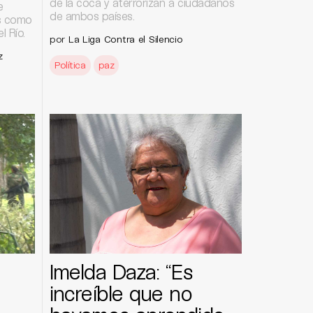
de la coca y aterrorizan a ciudadanos
e
de ambos países.
os como
l Río.
por
La Liga Contra el Silencio
z
Política
paz
Imelda Daza: “Es
increíble que no