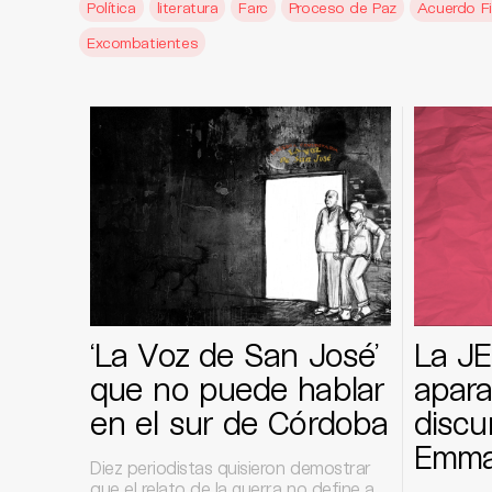
Política
literatura
Farc
Proceso de Paz
Acuerdo Fi
Excombatientes
‘La Voz de San José’
La JE
que no puede hablar
apara
en el sur de Córdoba
discu
Emma 
Diez periodistas quisieron demostrar
que el relato de la guerra no define a