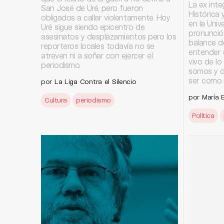
La ex inte
San José de Uré, pero fueron
Histórica 
obligados a callar violentamente. Hoy
en la Univ
Uré sigue siendo epicentro de
pronunció
asesinatos y desplazamientos pero los
balance de
reporteros locales todavía no se
entender 
atreven ni a soñar con ejercer el
vivo de lo
periodismo.
somos y d
ser como 
por
La Liga Contra el Silencio
por María 
Cultura
periodismo
Política