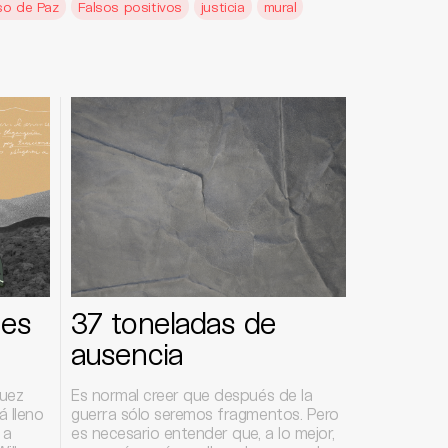
so de Paz
Falsos positivos
justicia
mural
nes
37 toneladas de
ausencia
quez
Es normal creer que después de la
á lleno
guerra sólo seremos fragmentos. Pero
 a
es necesario entender que, a lo mejor,