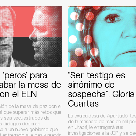
 ‘peros’ para
“Ser testigo es
abar la mesa de
sinónimo de
on el ELN
sospecha”: Gloria
Cuartas
ción de la mesa de paz con el
á que superar más retos que
La exalcaldesa de Apartadó, tes
los seis secuestrados de
de la masacre de más de mil pe
s diálogos deberán
en Urabá, le entregará sus
se a un nuevo gobierno que
investigaciones a la JEP y se de
 entregado a la paz y reabrir