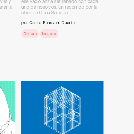
ills y
ese vacío ansía ser llenado con cada
aran a
uno de nosotros. Un recorrido por la
.
obra de Doris Salcedo.
por Camila Echeverri Duarte
Cultura
bogota