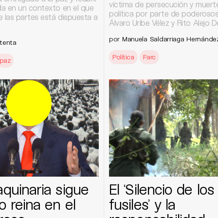
víctima de persecución y muert
a en un contexto en el que
política por parte de poderos
e las partes está dispuesta a
Álvaro Uribe Vélez y Rito Alejo De
por
Manuela Saldarriaga Hernánde
tenta
Política
Farc
paz
quinaria sigue
El ‘Silencio de los
o reina en el
fusiles’ y la