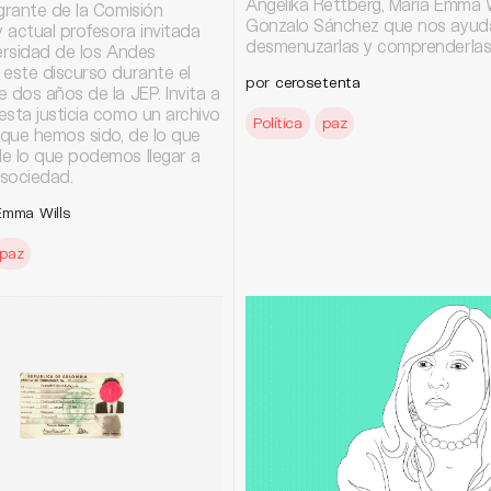
Angelika Rettberg, María Emma W
grante de la Comisión
Gonzalo Sánchez que nos ayud
y actual profesora invitada
desmenuzarlas y comprenderlas
ersidad de los Andes
 este discurso durante el
por
cerosetenta
 dos años de la JEP. Invita a
esta justicia como un archivo
Política
paz
 que hemos sido, de lo que
e lo que podemos llegar a
sociedad.
Emma Wills
paz