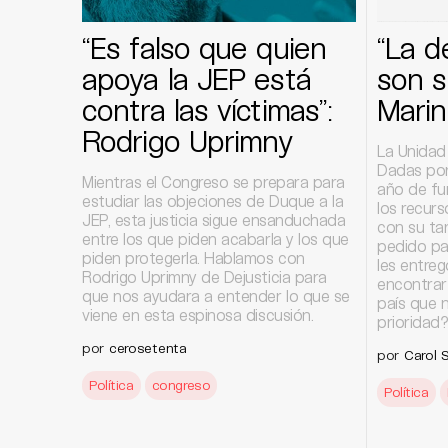
“Es falso que quien
“La d
apoya la JEP está
son s
contra las víctimas”:
Mari
Rodrigo Uprimny
La Unidad
Dadas por
Mientras el Congreso se prepara para
año de fu
estudiar las objeciones de Duque a la
los recurs
JEP, esta justicia sigue ensanduchada
con su ta
entre los que piden acabarla y los que
pedido par
piden protegerla. Hablamos con
les entreg
Rodrigo Uprimny de Dejusticia para
encontrar
que nos ayudara a entender lo que se
país que 
viene en esta espinosa discusión.
prioridad
por
cerosetenta
por
Carol 
Política
congreso
Política