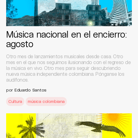
Música nacional en el encierro:
agosto
Otro mes de lanzamientos musicales desde casa. Otro
mes en el que nos seguimos ilusionando con el regreso de
la música en vivo. Otro mes para seguir descubriendo
nueva música independiente colombiana. Pónganse los
audífonos.
por
Eduardo Santos
Cultura
música colombiana