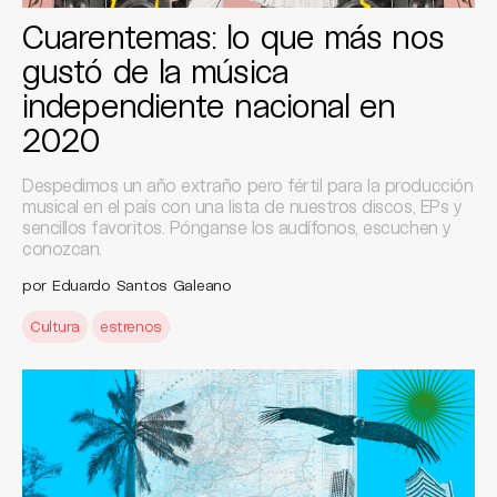
Cuarentemas: lo que más nos
gustó de la música
independiente nacional en
2020
Despedimos un año extraño pero fértil para la producción
musical en el país con una lista de nuestros discos, EPs y
sencillos favoritos. Pónganse los audífonos, escuchen y
conozcan.
por Eduardo Santos Galeano
Cultura
estrenos