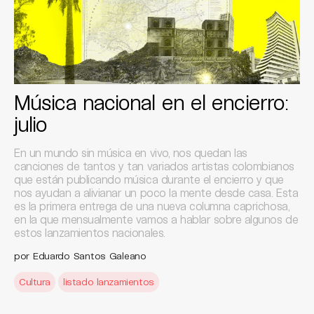
Música nacional en el encierro:
julio
En un mundo sin música en vivo, nos quedan las
canciones de tantos y tan variados artistas colombianos
que están publicando música durante el encierro y que
nos ayudan a alivianar un poco la mente desde casa. Esta
es la primera entrega de una nueva columna caprichosa,
en la que mensualmente vamos a hablar sobre algunos de
estos lanzamientos nacionales.
por Eduardo Santos Galeano
Cultura
listado lanzamientos