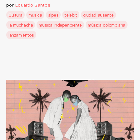
por
Eduardo Santos
Cultura
musica
alpes
telebit
ciudad ausente
la muchacha
musica independiente
música colombiana
lanzamientos