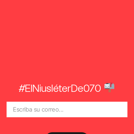
#ElNiusléterDe070