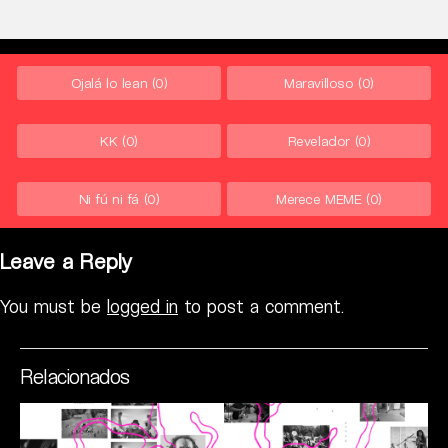
Ojalá lo lean
(0)
Maravilloso
(0)
KK
(0)
Revelador
(0)
Ni fú ni fá
(0)
Merece MEME
(0)
Leave a Reply
You must be
logged in
to post a comment.
Relacionados