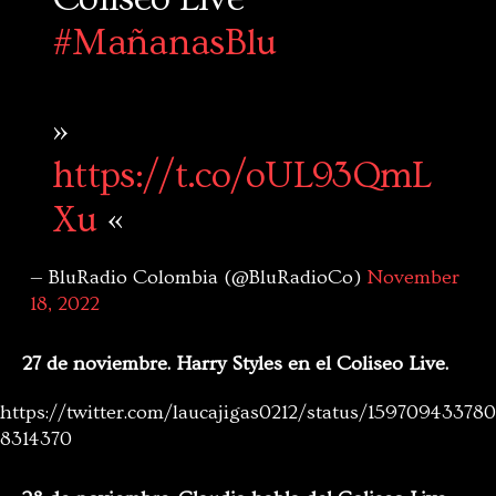
#MañanasBlu
»
https://t.co/oUL93QmL
Xu
«
— BluRadio Colombia (@BluRadioCo)
November
18, 2022
27 de noviembre. Harry Styles en el Coliseo Live.
https://twitter.com/laucajigas0212/status/159709433780
8314370