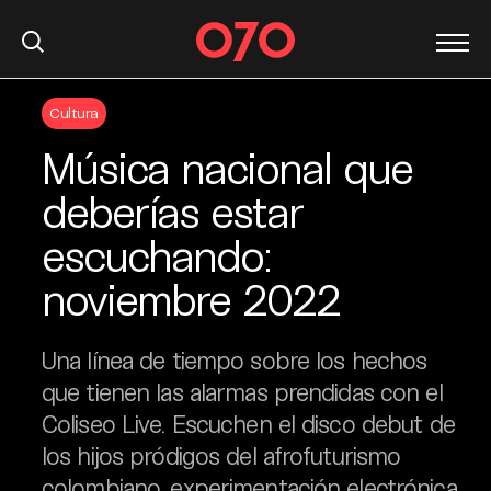
S
Cultura
k
i
Música nacional que
p
t
deberías estar
o
escuchando:
c
o
noviembre 2022
n
t
e
Una línea de tiempo sobre los hechos
n
que tienen las alarmas prendidas con el
t
Coliseo Live. Escuchen el disco debut de
los hijos pródigos del afrofuturismo
colombiano, experimentación electrónica