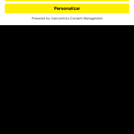
¿Quiénes somos?
Podcasts
Ediciones especiales
Proyectos 070
SÍGUENOS
¿Quieres escribir en 070?
CONTÁCTANOS
cerosetenta@uniandes.edu.co
BOGOTÁ, COLOMBIA