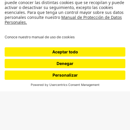
¿Quieres escribir en 070?
CONTÁCTANOS
cerosetenta@uniandes.edu.co
BOGOTÁ, COLOMBIA
NEWSLETTER
Suscríbase