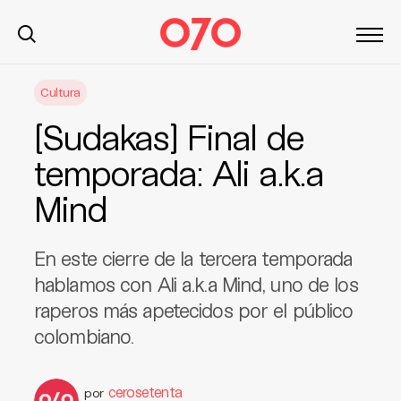
S
Cultura
k
i
[Sudakas] Final de
p
t
temporada: Ali a.k.a
o
Mind
c
o
n
En este cierre de la tercera temporada
t
hablamos con Ali a.k.a Mind, uno de los
e
raperos más apetecidos por el público
n
t
colombiano.
cerosetenta
por