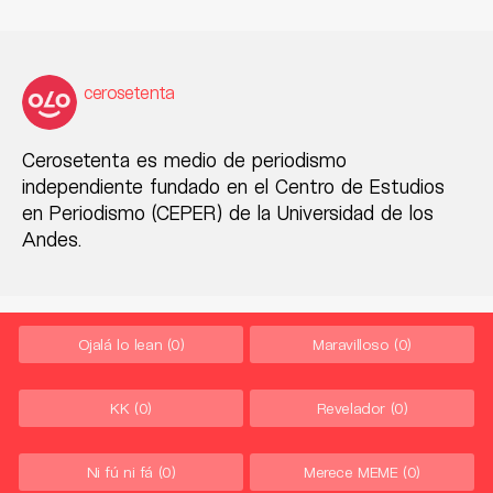
cerosetenta
Cerosetenta es medio de periodismo
independiente fundado en el Centro de Estudios
en Periodismo (CEPER) de la Universidad de los
Andes.
Ojalá lo lean
(0)
Maravilloso
(0)
KK
(0)
Revelador
(0)
Ni fú ni fá
(0)
Merece MEME
(0)