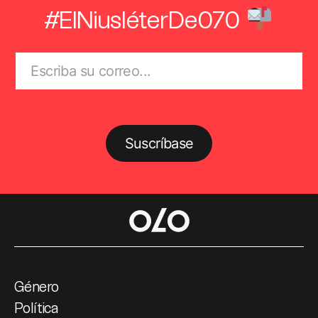
#ElNiusléterDe070
Suscríbase
Género
Política