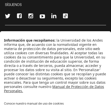
SÍGUENOS
¿Quieres escribir en 070?
CONTÁCTANOS
cerosetenta@uniandes.edu.co
BOGOTÁ, COLOMBIA
NEWSLETTER
Suscríbase