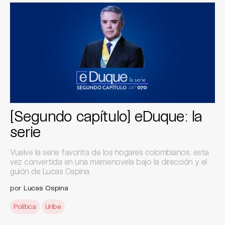
[Segundo capítulo] eDuque: la
serie
Vuelve la serie favorita de los hogares colombianos, esta
vez convertida en una memenovela bajo la dirección y el
guión de Lucas Ospina.
por
Lucas Ospina
Política
Uribe