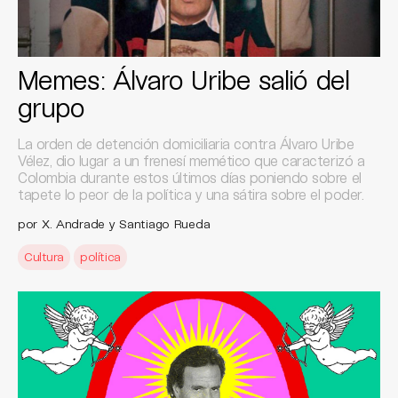
Memes: Álvaro Uribe salió del
grupo
La orden de detención domiciliaria contra Álvaro Uribe
Vélez, dio lugar a un frenesí memético que caracterizó a
Colombia durante estos últimos días poniendo sobre el
tapete lo peor de la política y una sátira sobre el poder.
por X. Andrade y Santiago Rueda
Cultura
política