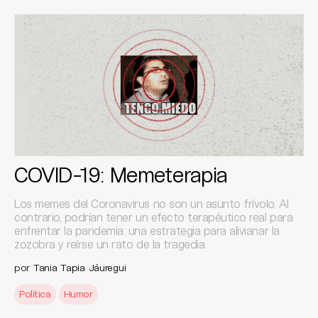
COVID-19: Memeterapia
Los memes del Coronavirus no son un asunto frívolo. Al
contrario, podrían tener un efecto terapéutico real para
enfrentar la pandemia: una estrategia para alivianar la
zozobra y reírse un rato de la tragedia.
por
Tania Tapia Jáuregui
Política
Humor