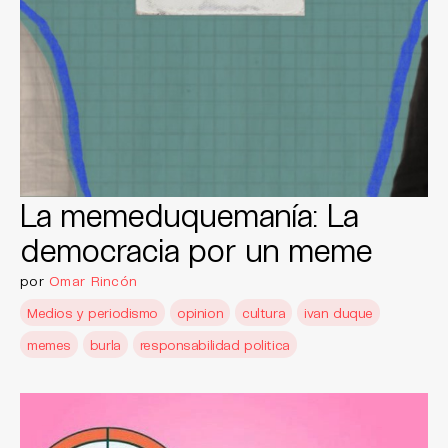
La memeduquemanía: La
democracia por un meme
por
Omar Rincón
Medios y periodismo
opinion
cultura
ivan duque
memes
burla
responsabilidad politica