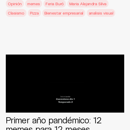
Opinión
memes
Feria Buró
Maria Alejandra Silva
Clasismo
Pizza
Bienestar empresarial
analisis visual
Primer año pandémico: 12
memes para 12 meses