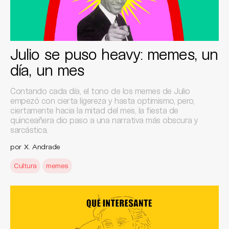
Julio se puso heavy: memes, un
día, un mes
Contando cada día, el tono de los memes de Julio
empezó con cierta ligereza y hasta optimismo, pero,
ciertamente hacia la mitad del mes, la fiesta de
quinceañera dio paso a una narrativa más obscura y
sarcástica.
por X. Andrade
Cultura
memes