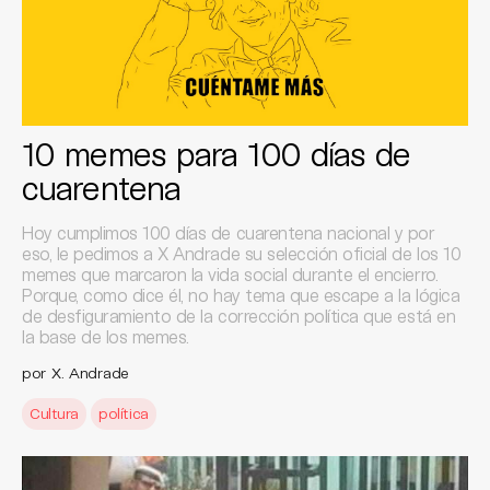
10 memes para 100 días de
cuarentena
Hoy cumplimos 100 días de cuarentena nacional y por
eso, le pedimos a X Andrade su selección oficial de los 10
memes que marcaron la vida social durante el encierro.
Porque, como dice él, no hay tema que escape a la lógica
de desfiguramiento de la corrección política que está en
la base de los memes.
por X. Andrade
Cultura
política