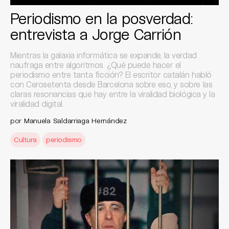
Periodismo en la posverdad:
entrevista a Jorge Carrión
Mientras la galaxia informática se expande, la verdad
naufraga entre algoritmos. ¿Qué puede hacer el
periodismo entre tanta ficción? El escritor catalán habló
con Cerosetenta desde Barcelona sobre eso, y sobre las
claras resonancias que hay entre la viralidad biológica y la
viralidad digital.
por
Manuela Saldarriaga Hernández
Cultura
periodismo