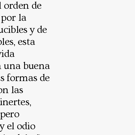
l orden de
por la
cibles y de
les, esta
vida
on una buena
as formas de
on las
inertes,
 pero
 el odio