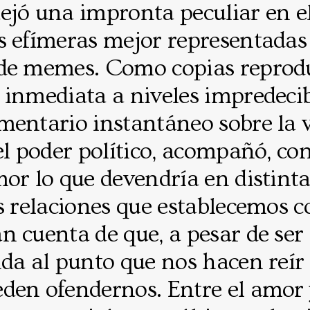
ejó una impronta peculiar en e
s efímeras mejor representadas 
de memes. Como copias reprodu
inmediata a niveles impredecib
mentario instantáneo sobre la 
el poder político, acompañó, c
or lo que devendría en distint
s relaciones que establecemos c
 cuenta de que, a pesar de ser 
da al punto que nos hacen reír
den ofendernos. Entre el amor y