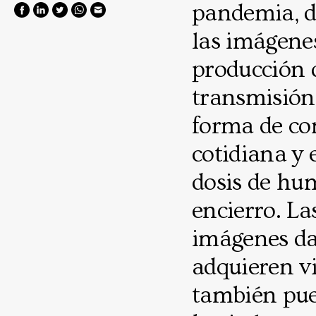
pandemia, d
las imágene
producción 
transmisión 
forma de co
cotidiana y 
dosis de hum
encierro. La
imágenes dan
adquieren vi
también pue