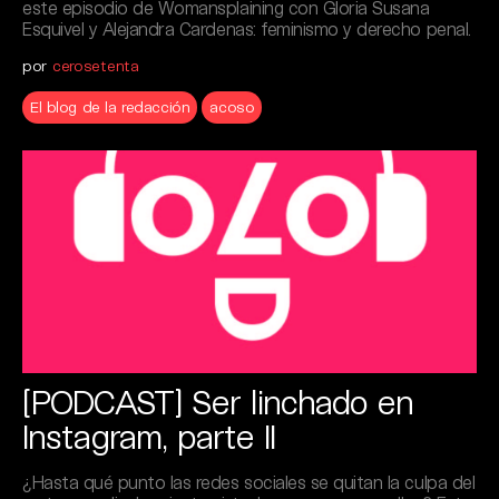
este episodio de Womansplaining con Gloria Susana
Esquivel y Alejandra Cardenas: feminismo y derecho penal.
por
cerosetenta
El blog de la redacción
acoso
[PODCAST] Ser linchado en
Instagram, parte II
¿Hasta qué punto las redes sociales se quitan la culpa del