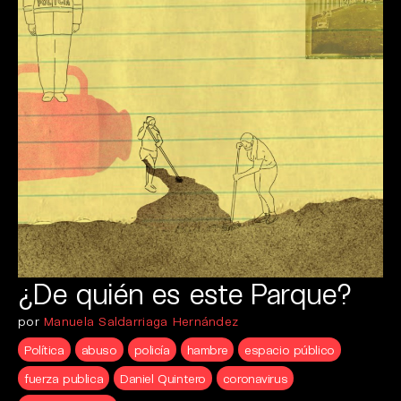
¿De quién es este Parque?
por
Manuela Saldarriaga Hernández
Política
abuso
policía
hambre
espacio público
fuerza publica
Daniel Quintero
coronavirus