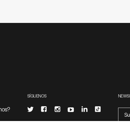
SÍGUENOS
NEWS
mos?
¿Quieres escribir en 070?
eciales