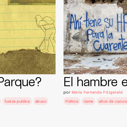
 Parque?
El hambre e
por
María Fernanda Fitzgerald
fuerza publica
abuso
Política
Usme
altos de cazuc