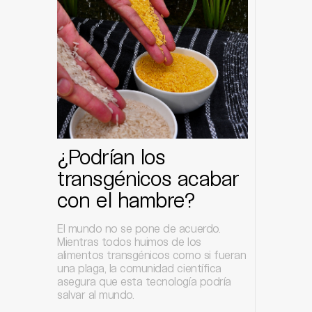
¿Podrían los
transgénicos acabar
con el hambre?
El mundo no se pone de acuerdo.
Mientras todos huimos de los
alimentos transgénicos como si fueran
una plaga, la comunidad científica
asegura que esta tecnología podría
salvar al mundo.