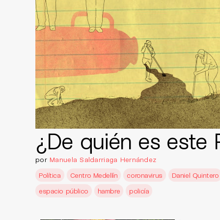
¿De quién es este
por
Manuela Saldarriaga Hernández
Política
Centro Medellín
coronavirus
Daniel Quintero
espacio público
hambre
policía