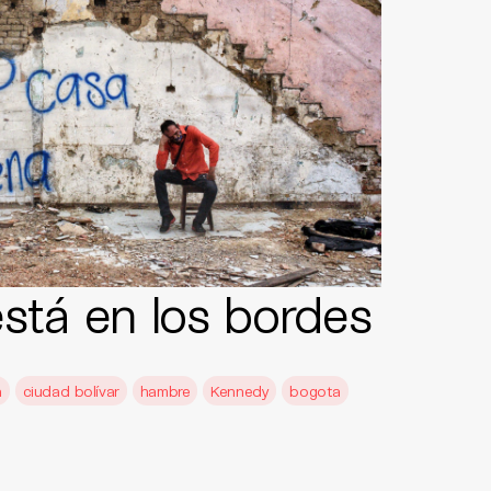
stá en los bordes
a
ciudad bolívar
hambre
Kennedy
bogota