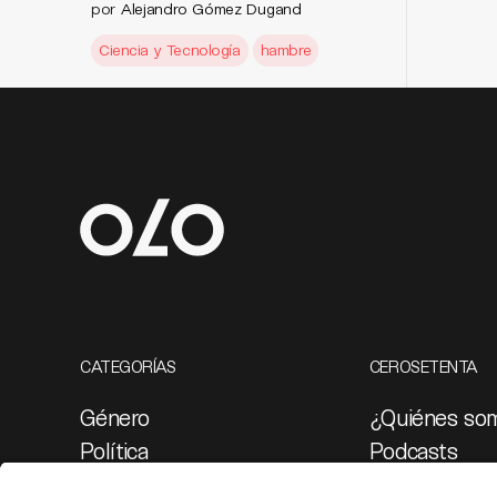
por
Alejandro Gómez Dugand
Ciencia y Tecnología
hambre
CATEGORÍAS
CEROSETENTA
Género
¿Quiénes so
Política
Podcasts
Cultura
Ediciones esp