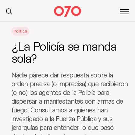
S
Política
k
i
¿La Policía se manda
p
t
sola?
o
c
Nadie parece dar respuesta sobre la
o
n
orden precisa (o imprecisa) que recibieron
t
(o no) los agentes de la Policía para
e
dispersar a manifestantes con armas de
n
fuego. Consultamos a quienes han
t
investigado a la Fuerza Pública y sus
jerarquías para entender lo que pasó