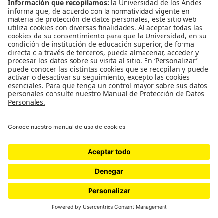
#ElNiusléterDe070
Suscríbase