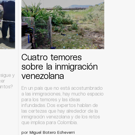
Cuatro temores
sobre la inmigración
venezolana
sigue y
cer
juntos?
En un país que no está acostumbrado
a las inmigraciones, hay mucho espacio
para los temores y las ideas
infundadas. Dos expertos hablan de
las certezas que hay alrededor de la
inmigración venezolana y de los retos
que implica para Colombia.
por
Miguel Botero Echeverri