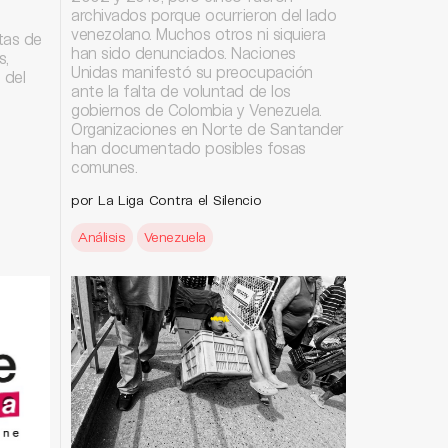
archivados porque ocurrieron del lado
venezolano. Muchos otros ni siquiera
tas de
han sido denunciados. Naciones
s,
Unidas manifestó su preocupación
 del
ante la falta de voluntad de los
gobiernos de Colombia y Venezuela.
Organizaciones en Norte de Santander
han documentado posibles fosas
comunes.
por La Liga Contra el Silencio
Análisis
Venezuela