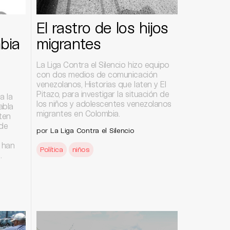
El rastro de los hijos
bia
migrantes
La Liga Contra el Silencio hizo equipo
con dos medios de comunicación
venezolanos, Historias que laten y El
Pitazo, para investigar la situación de
a la
los niños y adolescentes venezolanos
abla
migrantes en Colombia.
uten
 de
por
La Liga Contra el Silencio
 han
Política
niños
a.