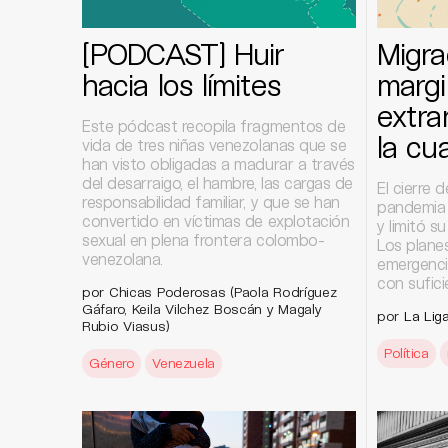
[PODCAST] Huir
Migra
hacia los límites
margi
extra
Este pódcast recopila fragmentos de
la cu
vida de tres niñas venezolanas que se
han visto obligadas a madurar a través
del desarraigo, el hambre, las cargas de
El cierre d
responsabilidad familiar, y que se han
pandemia 
convertido en víctimas de explotación
y limitó s
sexual en plena frontera colombo-
Los planes
venezolana.
emergenci
con sufici
por Chicas Poderosas (Paola Rodríguez
Gáfaro, Keila Vilchez Boscán y Magaly
por
La Liga
Rubio Viasus)
Política
Género
Venezuela