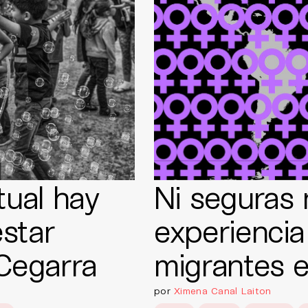
tual hay
Ni seguras n
star
experiencia
 Cegarra
migrantes 
por
Ximena Canal Laiton