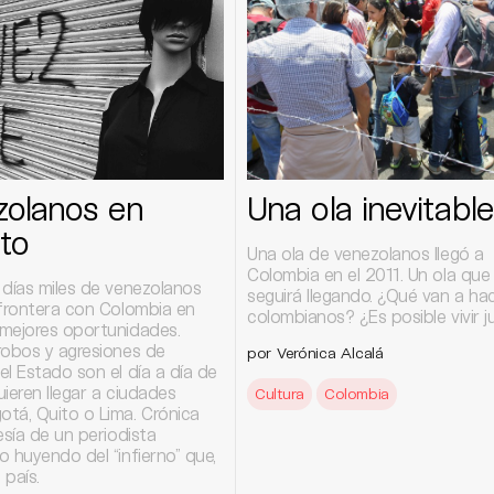
zolanos en
Una ola inevitable
ito
Una ola de venezolanos llegó a
Colombia en el 2011. Un ola que 
 días miles de venezolanos
seguirá llegando. ¿Qué van a ha
 frontera con Colombia en
colombianos? ¿Es posible vivir 
mejores oportunidades.
robos y agresiones de
por Verónica Alcalá
l Estado son el día a día de
ieren llegar a ciudades
Cultura
Colombia
tá, Quito o Lima. Crónica
esía de un periodista
 huyendo del “infierno” que,
 país.