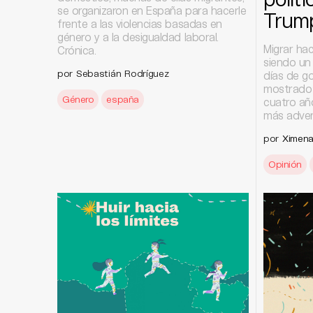
se organizaron en España para hacerle
Trum
frente a las violencias basadas en
género y a la desigualdad laboral.
Migrar ha
Crónica.
siendo un
por Sebastián Rodríguez
días de g
mostrado 
Género
españa
cuatro añ
más adver
por
Ximena
Opinión