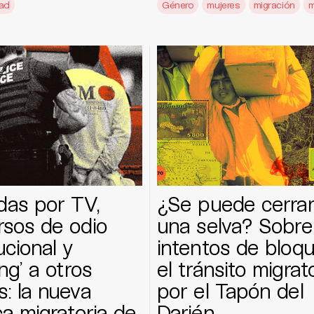
dad
Género
mujeres
migración
m
das por TV,
¿Se puede cerra
rsos de odio
una selva? Sobre
ucional y
intentos de bloq
ing’ a otros
el tránsito migrat
s: la nueva
por el Tapón del
ica migratoria de
Darién