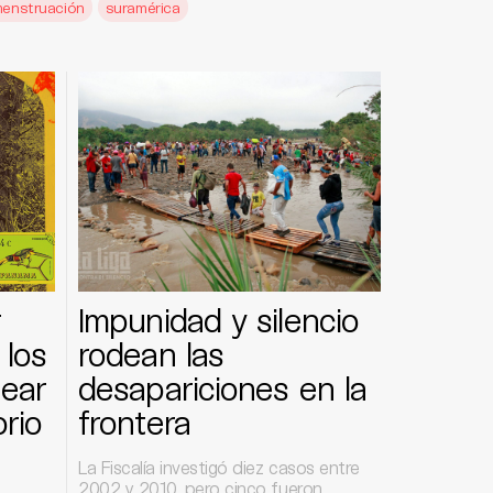
enstruación
suramérica
r
Impunidad y silencio
 los
rodean las
uear
desapariciones en la
orio
frontera
La Fiscalía investigó diez casos entre
2002 y 2010, pero cinco fueron