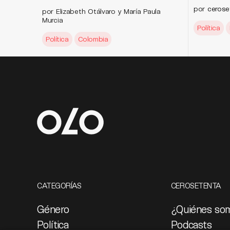
por
cerose
por Elizabeth Otálvaro y María Paula
Murcia
Política
Política
Colombia
CATEGORÍAS
CEROSETENTA
Género
¿Quiénes so
Política
Podcasts