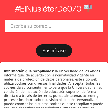
#ElNiusléterDe070
Suscríbase
Género
Política