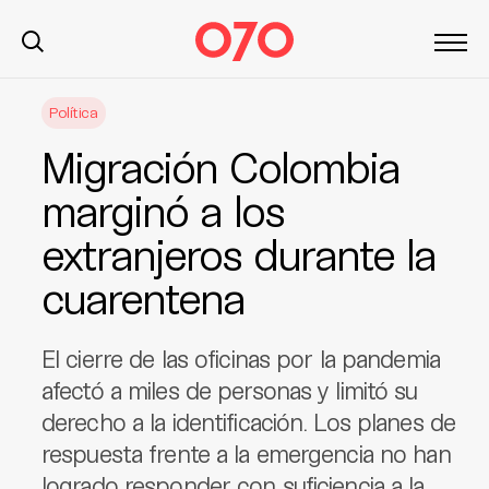
S
Política
k
i
Migración Colombia
p
t
marginó a los
o
extranjeros durante la
c
o
cuarentena
n
t
e
El cierre de las oficinas por la pandemia
n
afectó a miles de personas y limitó su
t
derecho a la identificación. Los planes de
respuesta frente a la emergencia no han
logrado responder con suficiencia a la