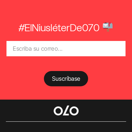
#ElNiusléterDe070
Suscríbase