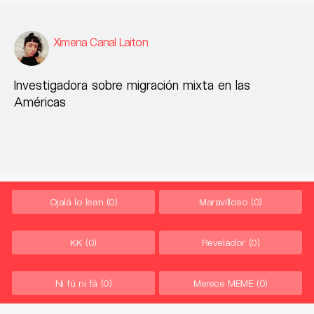
Ximena Canal Laiton
Investigadora sobre migración mixta en las
Américas
Ojalá lo lean
(0)
Maravilloso
(0)
KK
(0)
Revelador
(0)
Ni fú ni fá
(0)
Merece MEME
(0)