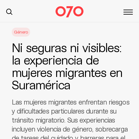
S
Género
k
i
Ni seguras ni visibles:
p
t
la experiencia de
o
mujeres migrantes en
c
o
Suramérica
n
t
e
Las mujeres migrantes enfrentan riesgos
n
y dificultades particulares durante su
t
tránsito migratorio. Sus experiencias
incluyen violencia de género, sobrecarga
de tareas del cuidado y barreras para el