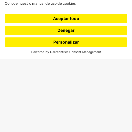
SÍGUENOS
¿Quieres escribir en 070?
CONTÁCTANOS
cerosetenta@uniandes.edu.co
BOGOTÁ, COLOMBIA
NEWSLETTER
Suscríbase