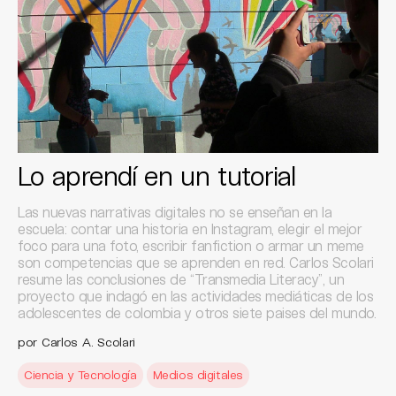
Lo aprendí en un tutorial
Las nuevas narrativas digitales no se enseñan en la
escuela: contar una historia en Instagram, elegir el mejor
foco para una foto, escribir fanfiction o armar un meme
son competencias que se aprenden en red. Carlos Scolari
resume las conclusiones de “Transmedia Literacy”, un
proyecto que indagó en las actividades mediáticas de los
adolescentes de colombia y otros siete paises del mundo.
por Carlos A. Scolari
Ciencia y Tecnología
Medios digitales