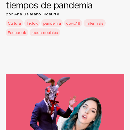
tiempos de pandemia
por Ana Bejarano Ricaurte
Cultura
TikTok
pandemia
covid19
millennials
Facebook
redes sociales