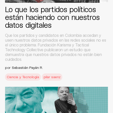
Lo que los partidos políticos
están haciendo con nuestros
datos digitales
Que los partidos y candidatos en Colombia accedan y
usen nuestros datos privados en las redes sociales no es
el único problema. Fundación Karisma y Tactical
Technology Collective publicaron un estudio que
demuestra que nuestros datos privados no están bien
cuidados.
por
Sebastián Payán R.
Ciencia y Tecnología
pilar saenz