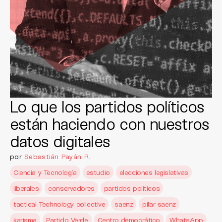
Lo que los partidos políticos
están haciendo con nuestros
datos digitales
por
Sebastián Payán R.
Ciencia y Tecnología
estudio
elecciones legislativas
liberales
conservadores
partidos politicos
tactical Technology collective
saenz
pilar saenz
karisma
Partido Verde
Centro democrático
WhatsApp