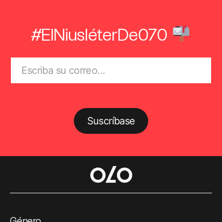
#ElNiusléterDe070
Suscríbase
Género