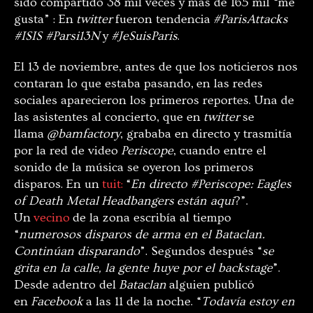
sido compartido 38 mil veces y más de 165 mil “me
gusta” : En
twitter
fueron tendencia
#ParisAttacks
#ISIS #Parsi13N
y
#JeSuisParis
.
El 13 de noviembre, antes de que los noticieros nos
contaran lo que estaba pasando, en las redes
sociales aparecieron los primeros reportes. Una de
las asistentes al concierto, que en
twitter
se
llama
@bamfactory
, grababa en directo y trasmitía
por la red de video
Periscope
, cuando entre el
sonido de la música se oyeron los primeros
disparos. En un
tuit:
“
En directo #Periscope: Eagles
of Death Metal Headbangers están aquí
?”.
Un
vecino
de la zona escribía al tiempo
“
numerosos disparos de arma en el Bataclan.
Continúan disparando
”. Segundos después “
se
grita en la calle, la gente huye por el backstage
”.
Desde adentro del
Bataclan
alguien publicó
en
Facebook
a las 11 de la noche. “
Todavía estoy en