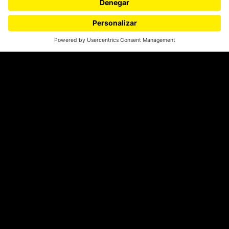
¿Quieres escribir en 070?
CONTÁCTANOS
cerosetenta@uniandes.edu.co
BOGOTÁ, COLOMBIA
NEWSLETTER
Suscríbase