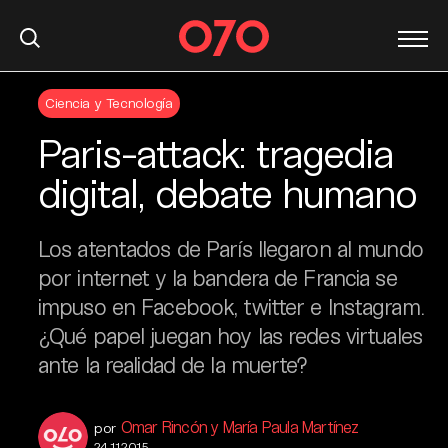
S
Ciencia y Tecnología
k
i
Paris-attack: tragedia
p
t
digital, debate humano
o
c
Los atentados de París llegaron al mundo
o
n
por internet y la bandera de Francia se
t
impuso en Facebook, twitter e Instagram.
e
¿Qué papel juegan hoy las redes virtuales
n
ante la realidad de la muerte?
t
Omar Rincón y María Paula Martínez
por
24.11.2015