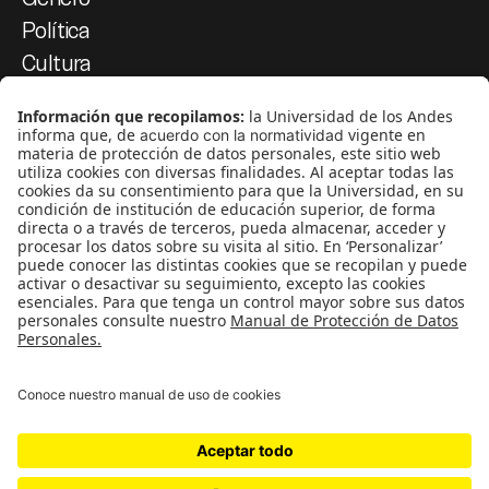
Política
Cultura
Medio ambiente
Medios y periodismo
Ciudad
Movilización social
¿Quiénes somos?
Podcasts
Ediciones especiales
Proyectos 070
SÍGUENOS