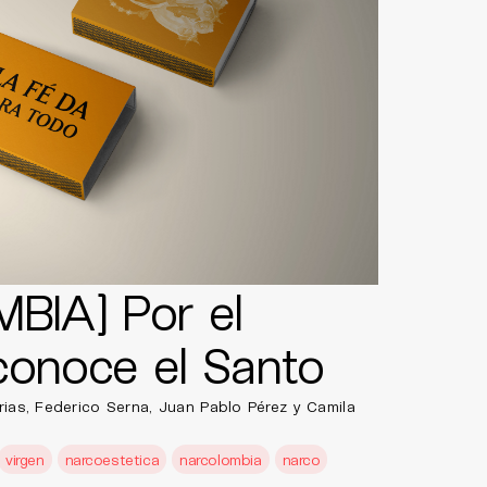
IA] Por el
conoce el Santo
rias, Federico Serna, Juan Pablo Pérez y Camila
virgen
narcoestetica
narcolombia
narco