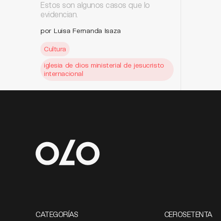
Estos son algunos casos que lo
evidencian.
por Luisa Fernanda Isaza
Cultura
iglesia de dios ministerial de jesucristo
internacional
CATEGORÍAS
CEROSETENTA