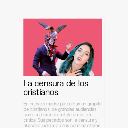
La censura de los
cristianos
En nuestra madre patria hay un grupillo
de ‘cristianos’ de grandes audiencias
que son bastante intolerantes a la
crítica. Sus pecados son la censura y
el acoso judicial de sus contradictores.