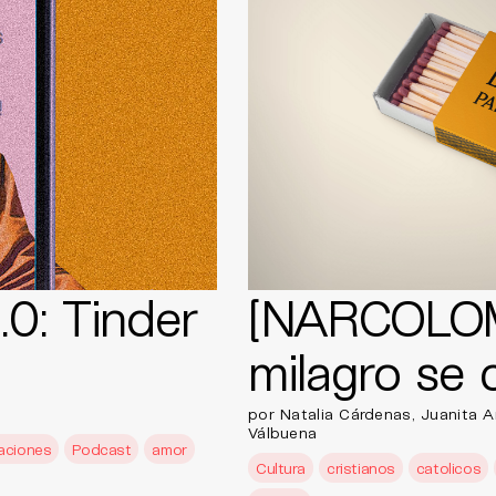
0: Tinder
[NARCOLOMB
milagro se 
por Natalia Cárdenas, Juanita A
Válbuena
laciones
Podcast
amor
Cultura
cristianos
catolicos