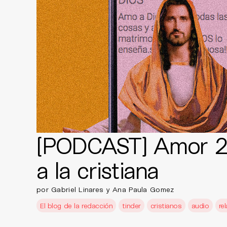
[PODCAST] Amor 2.
a la cristiana
por Gabriel Linares y Ana Paula Gomez
El blog de la redacción
tinder
cristianos
audio
re