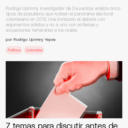
Rodrigo Uprimny, investigador de DeJusticia, analiza cinco
tipos de populismo que rodean el panorama electoral
colombiano en 2018. Una invitación al debate con
argumentos sólidos y no a uno con sofismas y
acusaciones temerarias a los rivales.
por Rodrigo Uprimny Yepes
Política
Colombia
7 temas para discutir antes de