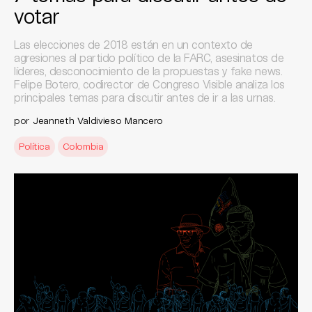
votar
Las elecciones de 2018 están en un contexto de
agresiones al partido político de la FARC, asesinatos de
líderes, desconocimiento de la propuestas y fake news.
Felipe Botero, codirector de Congreso Visible analiza los
principales temas para discutir antes de ir a las urnas.
por
Jeanneth Valdivieso Mancero
Política
Colombia