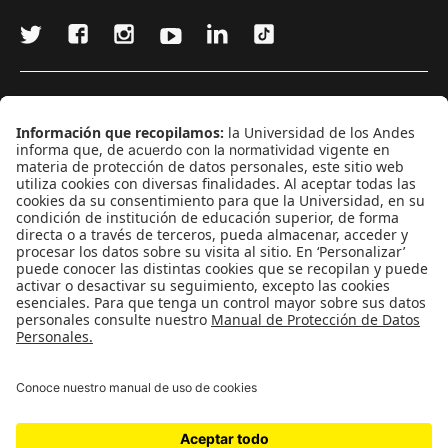
¿Quieres escribir en 070?
CONTÁCTANOS
cerosetenta@uniandes.edu.co
BOGOTÁ, COLOMBIA
NEWSLETTER
Suscríbase