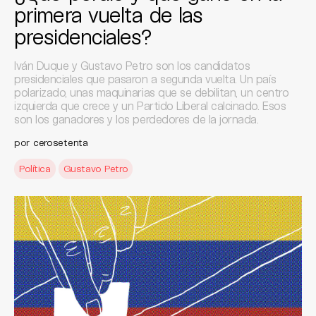
primera vuelta de las
presidenciales?
Iván Duque y Gustavo Petro son los candidatos
presidenciales que pasaron a segunda vuelta. Un país
polarizado, unas maquinarias que se debilitan, un centro
izquierda que crece y un Partido Liberal calcinado. Esos
son los ganadores y los perdedores de la jornada.
por
cerosetenta
Política
Gustavo Petro