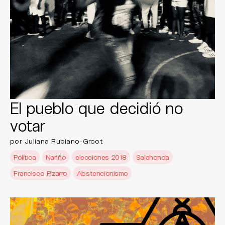
El pueblo que decidió no
votar
por Juliana Rubiano-Groot
Política
Nariño
elecciones 2018
Salahonda
Francisco Pizarro
Abstencionismo