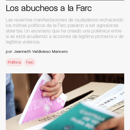
Los abucheos a la Farc
Las recientes manifestaciones de ciudadanos rechazando
los mitines políticos de la Farc pasaron a ser agresiones
abiertas. Un escenario que ha creado una polémica entre
si se está acudiendo a acciones de legítima protesta o de
legítima violencia.
por
Jeanneth Valdivieso Mancero
Política
Farc