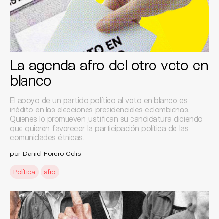
La agenda afro del otro voto en
blanco
El apoyo de un partido político al voto en blanco es
inédito en las elecciones presidenciales colombianas.
Quienes lo promueven justifican su candidatura diciendo
que quieren favorecer la participación política de las
comunidades étnicas.
por Daniel Forero Celis
Política
afro