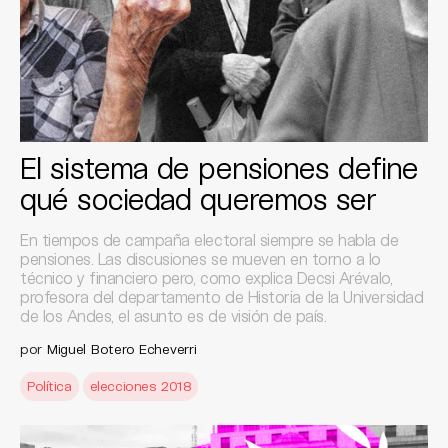
El sistema de pensiones define
qué sociedad queremos ser
En tiempos de campaña electoral siempre se habla de
pensiones. Las discusiones se mueven en torno a lo
técnico y financiero pero, como explica Decsi Arévalo,
profesora del departamento de Historia de la Universidad
de los Andes, el asunto es de visión de país.
por
Miguel Botero Echeverri
Política
elecciones 2018