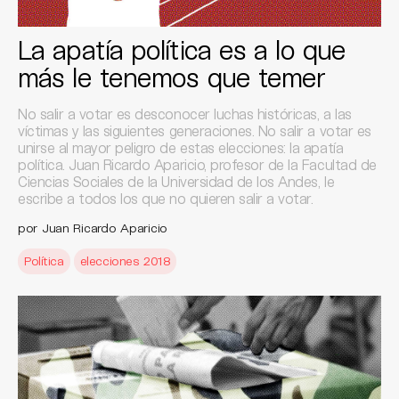
La apatía política es a lo que
más le tenemos que temer
No salir a votar es desconocer luchas históricas, a las
víctimas y las siguientes generaciones. No salir a votar es
unirse al mayor peligro de estas elecciones: la apatía
política. Juan Ricardo Aparicio, profesor de la Facultad de
Ciencias Sociales de la Universidad de los Andes, le
escribe a todos los que no quieren salir a votar.
por Juan Ricardo Aparicio
Política
elecciones 2018