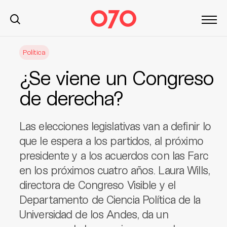
S
Política
k
i
¿Se viene un Congreso
p
t
de derecha?
o
c
Las elecciones legislativas van a definir lo
o
n
que le espera a los partidos, al próximo
t
presidente y a los acuerdos con las Farc
e
en los próximos cuatro años. Laura Wills,
n
directora de Congreso Visible y el
t
Departamento de Ciencia Política de la
Universidad de los Andes, da un