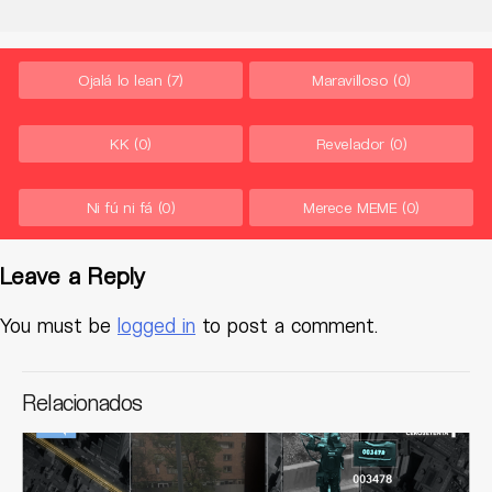
Ojalá lo lean
(7)
Maravilloso
(0)
KK
(0)
Revelador
(0)
Ni fú ni fá
(0)
Merece MEME
(0)
Leave a Reply
You must be
logged in
to post a comment.
Relacionados