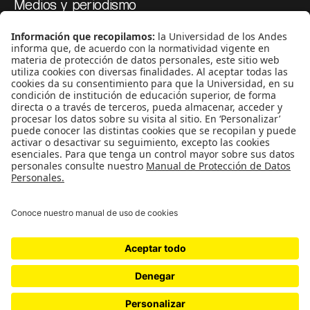
Medios y periodismo
Ciudad
Movilización social
¿Quiénes somos?
Podcasts
Ediciones especiales
Proyectos 070
SÍGUENOS
¿Quieres escribir en 070?