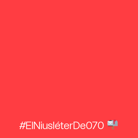
#ElNiusléterDe070