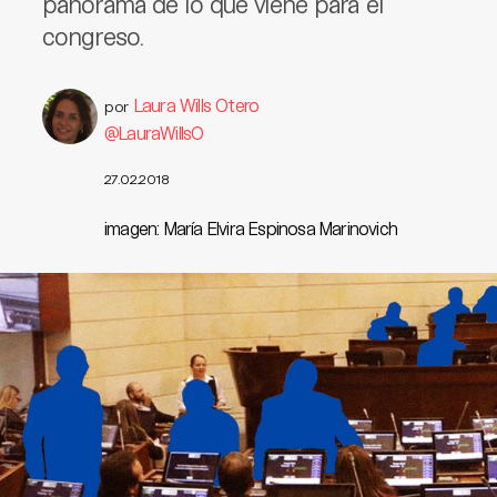
panorama de lo que viene para el
congreso.
Laura Wills Otero
por
@LauraWillsO
27.02.2018
imagen: María Elvira Espinosa Marinovich