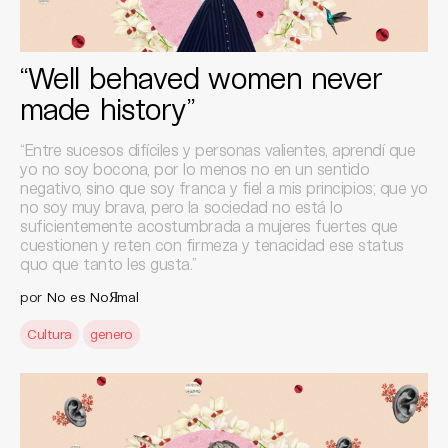
“Well behaved women never
made history”
“Entre sucesos difíciles y personas valientes, aprendí que
yo no soy bocona, por lo menos no en un sentido
negativo, sino que soy franca y fiel a mis principios; que yo
no soy muy brava, pero la sociedad no está lo
suficientemente acostumbrada a mujeres fuertes que
cuestionen y reten con firmeza y tenacidad ese status
quo que tanto les gusta.”
por
No es NoЯmal
Cultura
genero