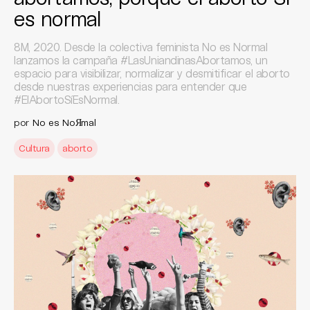
es normal
8M, 2020. Desde la colectiva feminista No es Normal
lanzamos la campaña #LasUniandinasAbortamos, un
espacio para visibilizar, normalizar y desmitificar el aborto
desde nuestras experiencias para entender que
#ElAbortoSíEsNormal.
por
No es NoЯmal
Cultura
aborto