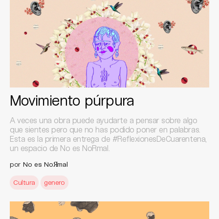
Movimiento púrpura
A veces una obra puede ayudarte a pensar sobre algo
que sientes pero que no has podido poner en palabras.
Esta es la primera entrega de #ReflexionesDeCuarentena,
un espacio de No es NoRmal.
por
No es NoЯmal
Cultura
genero