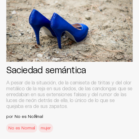
Saciedad semántica
A pesar de la situación, de la camiseta de tiritas y del olor
metálico de la reja en sus dedos, de las candongas que se
enredaban en sus extensiones falsas y del rumor de las
luces de neón detrás de ella, lo único de lo que se
quejaba era de sus zapatos.
por
No es NoЯmal
No es Normal
mujer