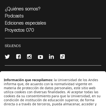
¿Quiénes somos?
Podcasts
Ediciones especiales
Proyectos 070
SÍGUENOS
¿Quieres escribir en 070?
CONTÁCTANOS
cerosetenta@uniandes.edu.co
BOGOTÁ, COLOMBIA