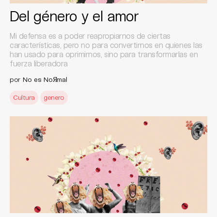
Del género y el amor
Mi defensa es a poder reapropiarnos de ciertas
características, pero no para convertirnos en quienes las
han usado para oprimirnos, sino para transformarlas en
fuerza liberadora
por
No es NoЯmal
Cultura
genero