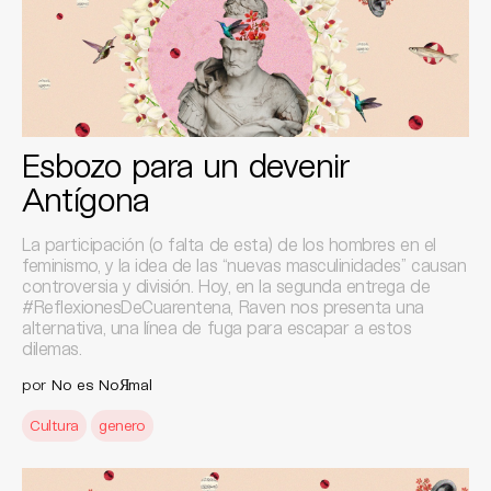
Esbozo para un devenir
Antígona
La participación (o falta de esta) de los hombres en el
feminismo, y la idea de las “nuevas masculinidades” causan
controversia y división. Hoy, en la segunda entrega de
#ReflexionesDeCuarentena, Raven nos presenta una
alternativa, una línea de fuga para escapar a estos
dilemas.
por
No es NoЯmal
Cultura
genero