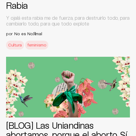
Rabia
Y ojalá esta rabia me de fuerza, para destruirlo todo, para
cambiarlo todo, para que todo explote
por
No es NoЯmal
Cultura
feminismo
[BLOG] Las Uniandinas
abortamos, porque el aborto Sí