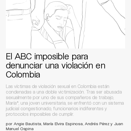
El ABC imposible para
denunciar una violación en
Colombia
Las víctimas de violación sexual en Colombia están
condenadas a una doble victimización. Tras ser abusada
sexualmente por uno de sus compañeros de trabajo,
María*, una joven universitaria, se enfrentó con un sistema
judicial congestionado, funcionarios indiferentes y
protocolos imposibles de cumplir.
por Angie Bautista, María Elvira Espinosa, Andrés Pérez y Juan
Manuel Ospina