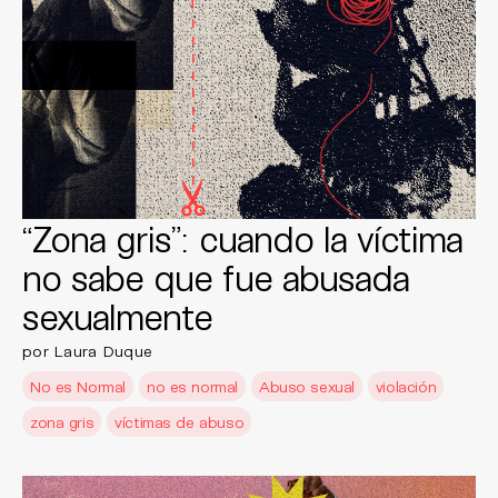
“Zona gris”: cuando la víctima
no sabe que fue abusada
sexualmente
por Laura Duque
No es Normal
no es normal
Abuso sexual
violación
zona gris
víctimas de abuso