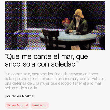
“Que me cante el mar, que
ando sola con soledad”
Ir a comer sola, gastarse los fines de semana en hacer
sólo que una quiere: tenerse a una misma y punto. Esta es
una defensa de una mujer que escogió tener el año más
solitario de su vida.
por
No es NoЯmal
No es Normal
feminismo