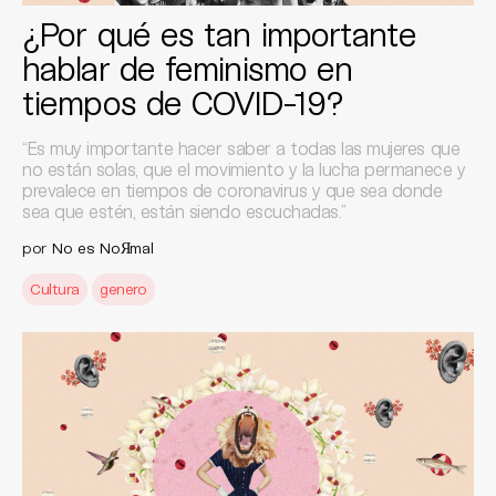
¿Por qué es tan importante
hablar de feminismo en
tiempos de COVID-19?
“Es muy importante hacer saber a todas las mujeres que
no están solas, que el movimiento y la lucha permanece y
prevalece en tiempos de coronavirus y que sea donde
sea que estén, están siendo escuchadas.”
por
No es NoЯmal
Cultura
genero