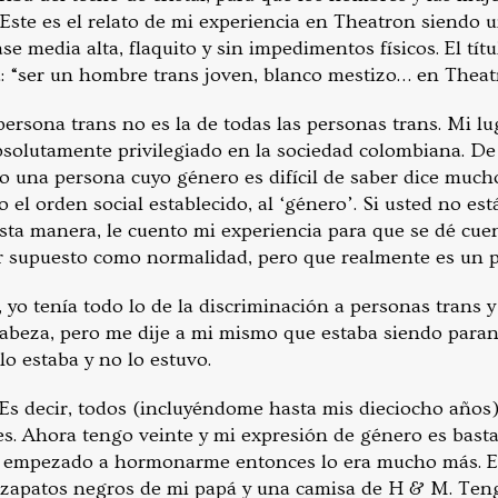
 Este es el relato de mi experiencia en Theatron siendo 
se media alta, flaquito y sin impedimentos físicos. El tít
a: “ser un hombre trans joven, blanco mestizo… en Theat
rsona trans no es la de todas las personas trans. Mi lug
absolutamente privilegiado en la sociedad colombiana. D
 una persona cuyo género es difícil de saber dice much
o el orden social establecido, al ‘género’. Si usted no es
sta manera, le cuento mi experiencia para que se dé cue
 supuesto como normalidad, pero que realmente es un pr
 yo tenía todo lo de la discriminación a personas trans 
cabeza, pero me dije a mi mismo que estaba siendo paran
 lo estaba y no lo estuvo.
Es decir, todos (incluyéndome hasta mis dieciocho años
es. Ahora tengo veinte y mi expresión de género es bast
ía empezado a hormonarme entonces lo era mucho más. Es
zapatos negros de mi papá y una camisa de H & M. Tengo