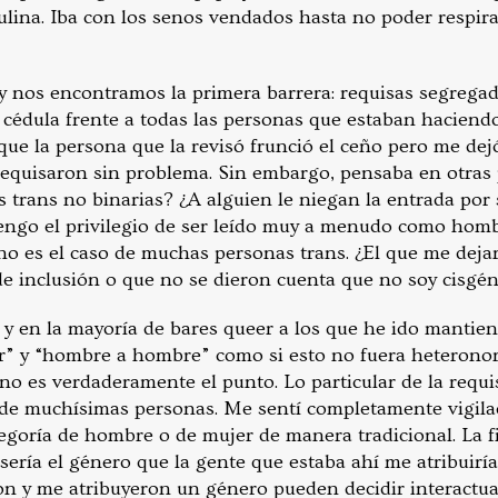
ulina. Iba con los senos vendados hasta no poder respira
 nos encontramos la primera barrera: requisas segregad
cédula frente a todas las personas que estaban haciendo 
que la persona que la revisó frunció el ceño pero me dejó 
equisaron sin problema. Sin embargo, pensaba en otras 
s trans no binarias? ¿A alguien le niegan la entrada por
 tengo el privilegio de ser leído muy a menudo como hom
o es el caso de muchas personas trans. ¿El que me dejara
e inclusión o que no se dieron cuenta que no soy cisgé
 y en la mayoría de bares queer a los que he ido mantien
r” y “hombre a hombre” como si esto no fuera heterono
y no es verdaderamente el punto. Lo particular de la requ
 de muchísimas personas. Me sentí completamente vigila
egoría de hombre o de mujer de manera tradicional. La fi
 sería el género que la gente que estaba ahí me atribuiría
on y me atribuyeron un género pueden decidir interactu