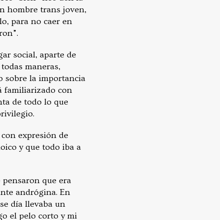
un hombre trans joven,
ulo, para no caer en
ron”.
ar social, aparte de
e todas maneras,
o sobre la importancia
tá familiarizado con
nta de todo lo que
ivilegio.
y con expresión de
oico y que todo iba a
) pensaron que era
ante andrógina. En
e día llevaba un
 el pelo corto y mi