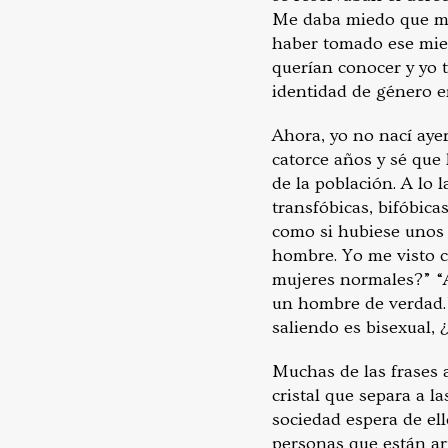
Me daba miedo que me 
haber tomado ese mied
querían conocer y yo 
identidad de género en
Ahora, yo no nací aye
catorce años y sé que
de la población. A lo 
transfóbicas, bifóbic
como si hubiese unos “
hombre. Yo me visto c
mujeres normales?” “A
un hombre de verdad.” 
saliendo es bisexual,
Muchas de las frases 
cristal que separa a l
sociedad espera de ell
personas que están arr