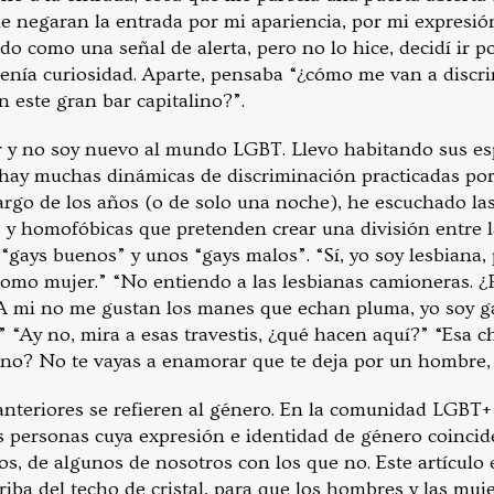
negaran la entrada por mi apariencia, por mi expresió
o como una señal de alerta, pero no lo hice, decidí ir 
tenía curiosidad. Aparte, pensaba “¿cómo me van a discr
 este gran bar capitalino?”.
r y no soy nuevo al mundo LGBT. Llevo habitando sus es
 hay muchas dinámicas de discriminación practicadas por
largo de los años (o de solo una noche), he escuchado la
as y homofóbicas que pretenden crear una división entre 
gays buenos” y unos “gays malos”. “Sí, yo soy lesbiana, 
omo mujer.” “No entiendo a las lesbianas camioneras. ¿
 mi no me gustan los manes que echan pluma, yo soy ga
“Ay no, mira a esas travestis, ¿qué hacen aquí?” “Esa ch
 ¿no? No te vayas a enamorar que te deja por un hombre,
anteriores se refieren al género. En la comunidad LGBT+
as personas cuya expresión e identidad de género coincid
os, de algunos de nosotros con los que no. Este artículo 
iba del techo de cristal, para que los hombres y las muj