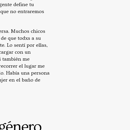
gente define tu
l que no entraremos
ersa. Muchos chicos
 de que todxs a su
. Lo sentí por ellas,
 cargar con un
mi también me
recorrer el lugar me
lo. Había una persona
jer en el baño de
 género.